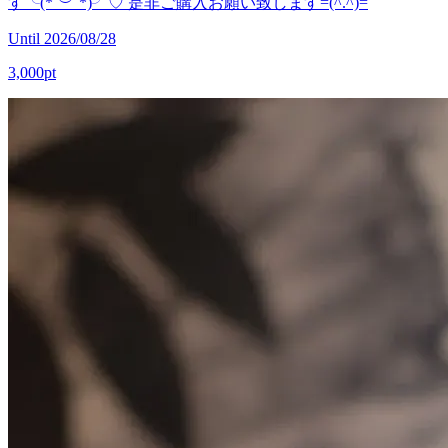
す╰(*´︶`*)╯♡ 是非ご購入お願い致します=(^.^)=
Until 2026/08/28
3,000pt