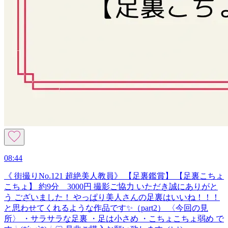
08:44
《 街撮りNo.121 超絶美人教員》 【足裏鑑賞】 【足裏こちょ
こちょ】 約9分 3000円 撮影ご協力 いただき誠にありがと
う ございました！ やっぱり美人さんの足裏はいいね！！！
と思わせてくれるような作品です✨（part2） 〈今回の見
所〉 ・サラサラな足裏 ・足は小さめ ・こちょこちょ弱め で