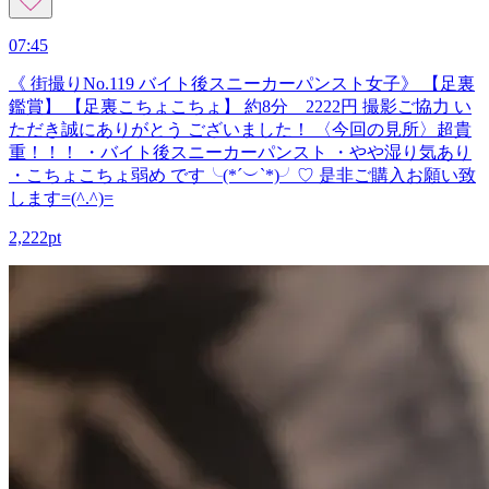
07:45
《 街撮りNo.119 バイト後スニーカーパンスト女子》 【足裏
鑑賞】 【足裏こちょこちょ】 約8分 2222円 撮影ご協力 い
ただき誠にありがとう ございました！ 〈今回の見所〉超貴
重！！！ ・バイト後スニーカーパンスト ・やや湿り気あり
・こちょこちょ弱め です╰(*´︶`*)╯♡ 是非ご購入お願い致
します=(^.^)=
2,222pt