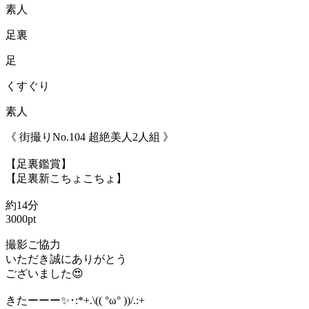
素人
足裏
足
くすぐり
素人
《 街撮りNo.104 超絶美人2人組 》
【足裏鑑賞】
【足裏新こちょこちょ】
約14分
3000pt
撮影ご協力
いただき誠にありがとう
ございました😍
きたーーー✨･:*+.\(( °ω° ))/.:+