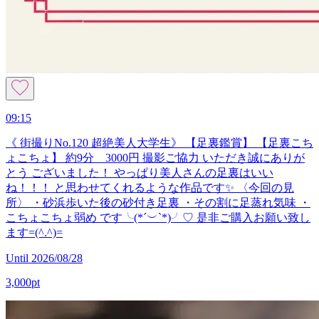
09:15
《 街撮りNo.120 超絶美人大学生》 【足裏鑑賞】 【足裏こち
ょこちょ】 約9分 3000円 撮影ご協力 いただき誠にありが
とう ございました！ やっぱり美人さんの足裏はいい
ね！！！ と思わせてくれるような作品です✨ 〈今回の見
所〉 ・砂浜歩いた後の砂付き足裏 ・その割に足蒸れ気味 ・
こちょこちょ弱め です╰(*´︶`*)╯♡ 是非ご購入お願い致し
ます=(^.^)=
Until 2026/08/28
3,000pt