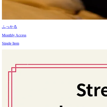
ふっかる
Monthly Access
Single Item