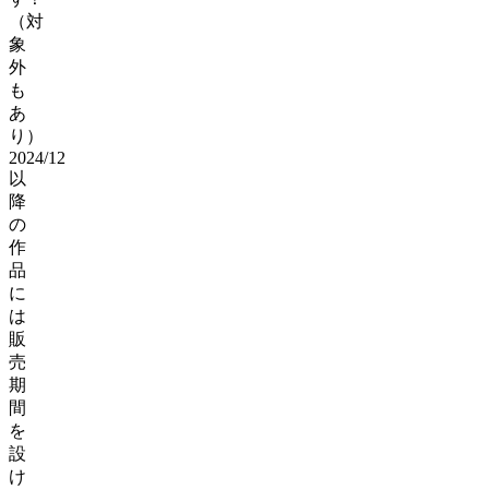
（対
象
外
も
あ
り）
2024/12
以
降
の
作
品
に
は
販
売
期
間
を
設
け