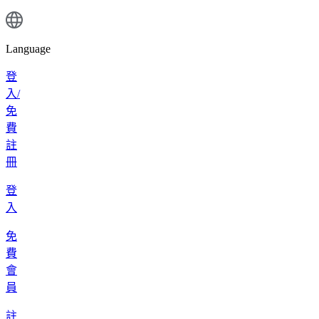
Language
登
入/
免
費
註
冊
登
入
免
費
會
員
註