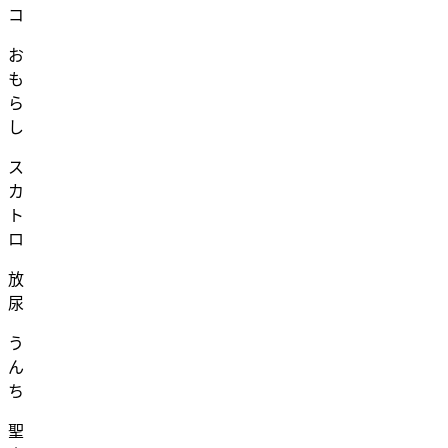
コ
お
も
ら
し
ス
カ
ト
ロ
放
尿
う
ん
ち
聖