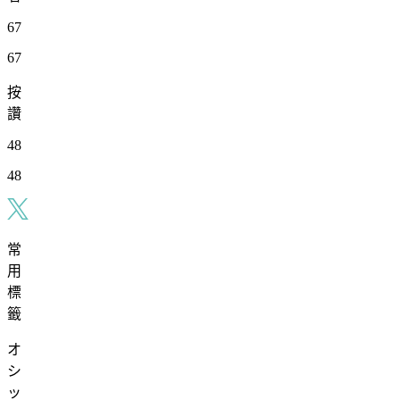
67
67
按
讚
48
48
常
用
標
籤
オ
シ
ッ