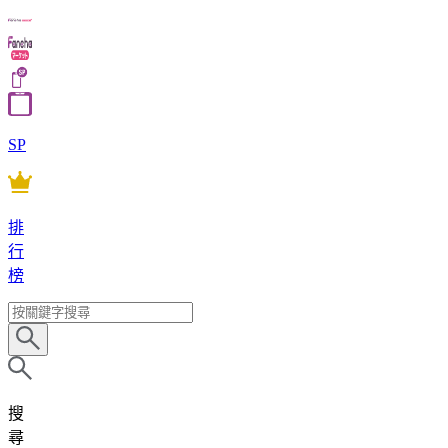
SP
排
行
榜
搜
尋