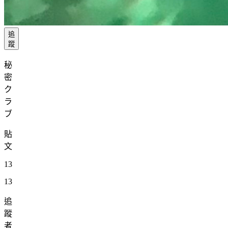
追
蹤
秘
密
ク
ラ
ブ
貼
文
13
13
追
蹤
者