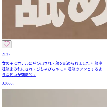
21:17
女の子にホテルに呼び出され、顔を舐められました。 顔中
唾液まみれにされ、びちゃびちゃに。 唾液のツンとするよ
うな匂いが刺激的。
3,000pt