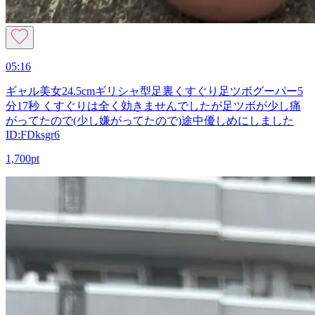
05:16
ギャル美女24.5cmギリシャ型足裏くすぐり足ツボグーパー5
分17秒 くすぐりは全く効きませんでしたが足ツボが少し痛
がってたので(少し嫌がってたので)途中優しめにしました
ID:FDksgr6
1,700pt