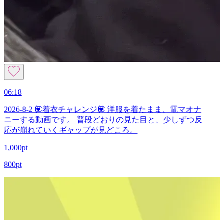
06:18
2026-8-2 💟着衣チャレンジ💟 洋服を着たまま、電マオナ
ニーする動画です。 普段どおりの見た目と、少しずつ反
応が崩れていくギャップが見どころ。
1,000pt
800pt