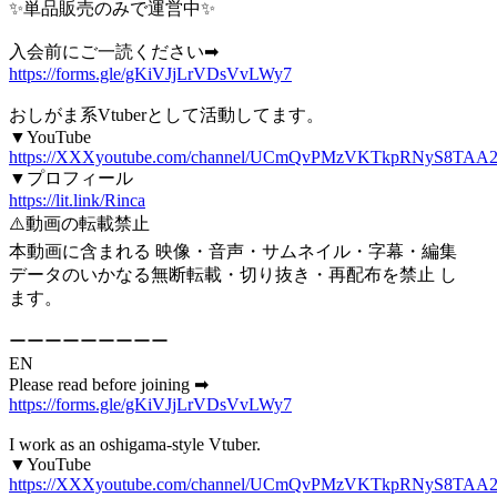
✨単品販売のみで運営中✨
入会前にご一読ください➡
https://forms.gle/gKiVJjLrVDsVvLWy7
おしがま系Vtuberとして活動してます。
▼YouTube
https://XXXyoutube.com/channel/UCmQvPMzVKTkpRNyS8TAA
▼プロフィール
https://lit.link/Rinca
⚠️動画の転載禁止
本動画に含まれる 映像・音声・サムネイル・字幕・編集
データのいかなる無断転載・切り抜き・再配布を禁止 し
ます。
ーーーーーーーーー
EN
Please read before joining ➡
https://forms.gle/gKiVJjLrVDsVvLWy7
I work as an oshigama-style Vtuber.
▼YouTube
https://XXXyoutube.com/channel/UCmQvPMzVKTkpRNyS8TAA