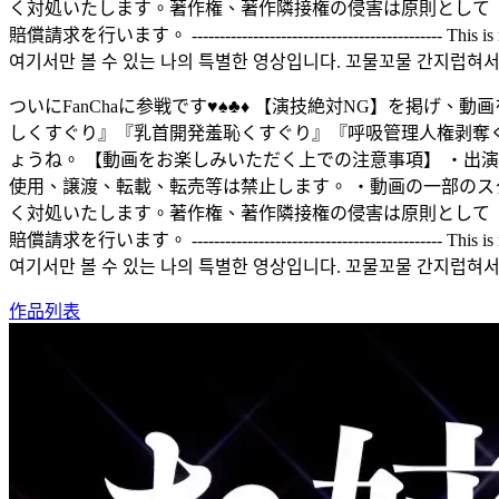
く対処いたします。著作権、著作隣接権の侵害は原則として「1
賠償請求を行います。 --------------------------------------------- This is my sp
여기서만 볼 수 있는 나의 특별한 영상입니다. 꼬물꼬물 간지럽혀
ついにFanChaに参戦です♥︎♠︎♣︎♦︎ 【演技絶対NG】
しくすぐり』『乳首開発羞恥くすぐり』『呼吸管理人権剥奪
ょうね。 【動画をお楽しみいただく上での注意事項】 ・出
使用、譲渡、転載、転売等は禁止します。 ・動画の一部のス
く対処いたします。著作権、著作隣接権の侵害は原則として「1
賠償請求を行います。 --------------------------------------------- This is my sp
여기서만 볼 수 있는 나의 특별한 영상입니다. 꼬물꼬물 간지럽혀
作品列表