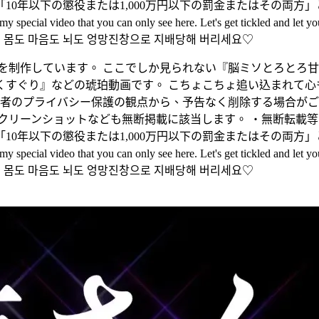
0年以下の懲役または1,000万円以下の罰金またはその両方
ecial video that you can only see here. Let's get tickled and let your mi
서 몸도 마음도 뇌도 엉망진창으로 지배당해 버리세요♡
を掲げ、動画を制作しています。 ここでしか見られない『脳ミソと
くすぐり』などの琥珀動画です。 こちょこちょ追い込まれて心
演者のプライバシー保護の観点から、予告なく削除する場合がご
クリーンショットなども無断掲載に該当します。 ・無断転載
0年以下の懲役または1,000万円以下の罰金またはその両方
ecial video that you can only see here. Let's get tickled and let your mi
서 몸도 마음도 뇌도 엉망진창으로 지배당해 버리세요♡