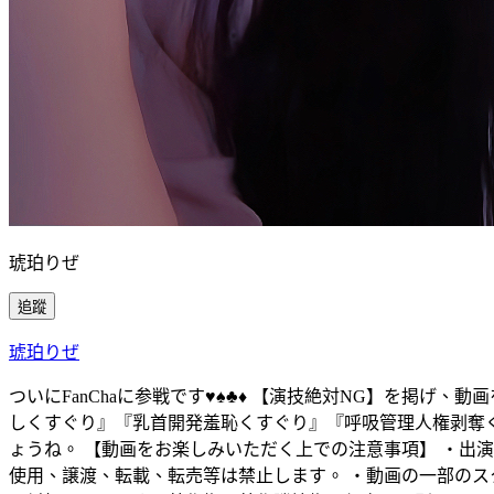
琥珀りぜ
追蹤
琥珀りぜ
ついにFanChaに参戦です♥︎♠︎♣︎♦︎ 【演技絶対NG】
しくすぐり』『乳首開発羞恥くすぐり』『呼吸管理人権剥奪
ょうね。 【動画をお楽しみいただく上での注意事項】 ・出
使用、譲渡、転載、転売等は禁止します。 ・動画の一部のス