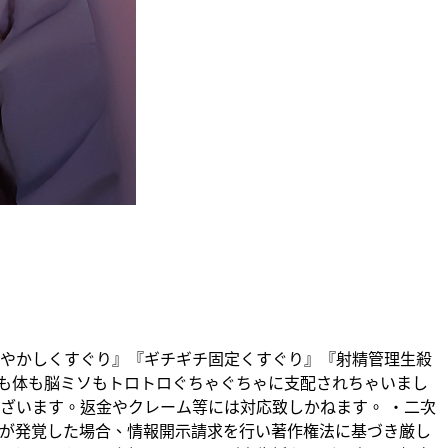
ろとろ甘やかしくすぐり』『ギチギチ固定くすぐり』『射精管理生殺
も体も脳ミソもトロトロぐちゃぐちゃに支配されちゃいまし
ざいます。返金やクレーム等には対応致しかねます。 ・二次
等が発覚した場合、情報開示請求を行い著作権法に基づき厳し