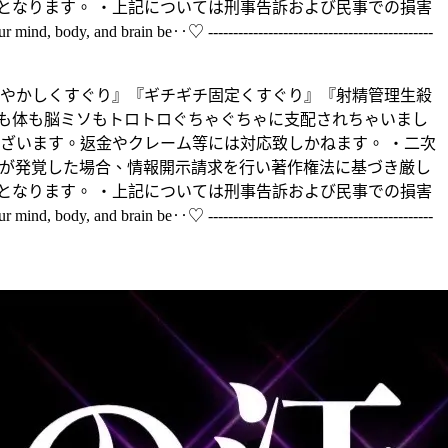
」となります。 ・上記については刑事告訴および民事での損害
nd, body, and brain be‥♡ ---------------------------------------------
ろとろ甘やかしくすぐり』『ギチギチ固定くすぐり』『射精管理生殺
も体も脳ミソもトロトロぐちゃぐちゃに支配されちゃいまし
ざいます。返金やクレーム等には対応致しかねます。 ・二次
等が発覚した場合、情報開示請求を行い著作権法に基づき厳し
」となります。 ・上記については刑事告訴および民事での損害
nd, body, and brain be‥♡ ---------------------------------------------