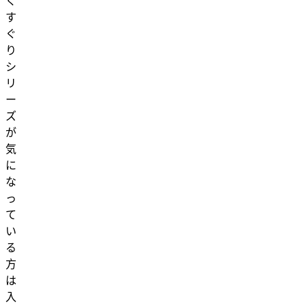
く
す
ぐ
り
シ
リ
ー
ズ
が
気
に
な
っ
て
い
る
方
は
入