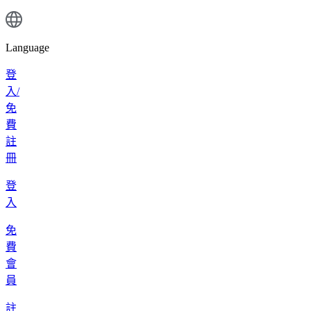
Language
登
入/
免
費
註
冊
登
入
免
費
會
員
註