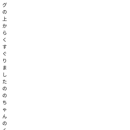
グ
の
上
か
ら
く
す
ぐ
り
ま
し
た
の
の
ち
ゃ
ん
の