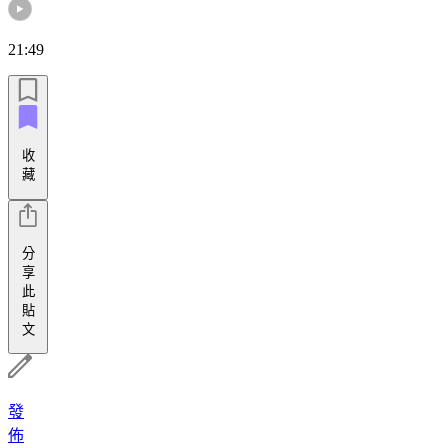
21:49
收
藏
分
享
此
貼
文
發
佈