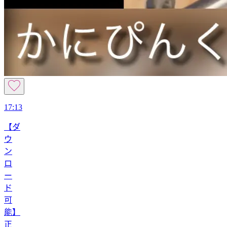
17:13
【ダ
ウ
ン
ロ
ー
ド
可
能】
正