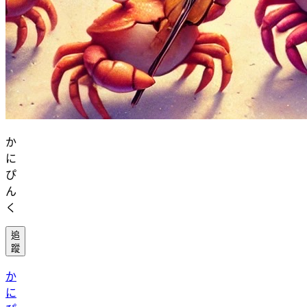
か
に
ぴ
ん
く
追
蹤
か
に