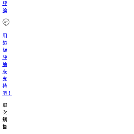
評
論
用
超
級
評
論
來
支
持
吧！
單
次
銷
售