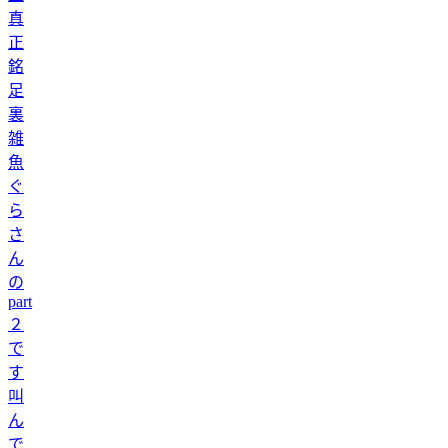
真
正
銘
足
裏
雑
魚
ぐ
ら
さ
ん
の
part
２
で
す
叫
ん
で