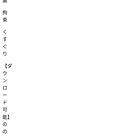
裏
拘
束
く
す
ぐ
り
【ダ
ウ
ン
ロ
ー
ド
可
能】
の
の