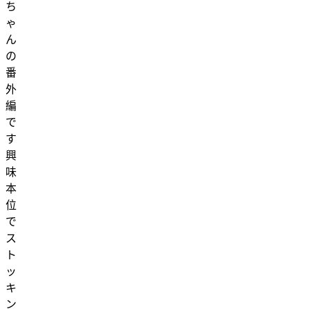
ち
ゃ
ん
の
番
外
編
で
す
興
味
本
位
で
ス
ト
ッ
キ
ン