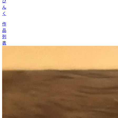
ぴ
ん
く
作
品
列
表