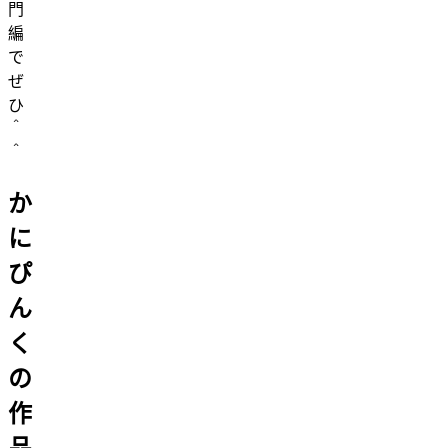
門
編
で
ぜ
ひ
＾
＾
か
に
ぴ
ん
く
の
作