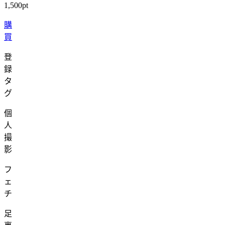
1,500pt
購
買
登
録
タ
グ
個
人
撮
影
フ
ェ
チ
足