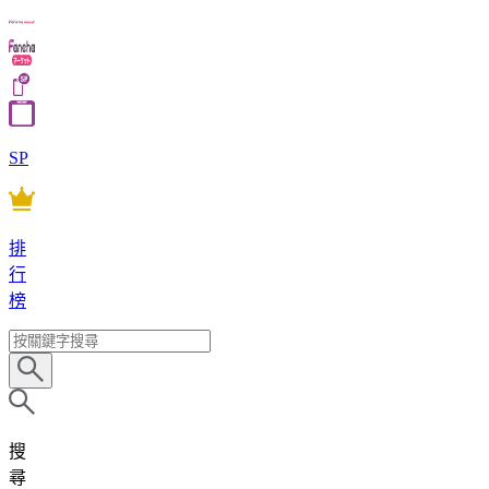
SP
排
行
榜
搜
尋