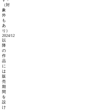
（対
象
外
も
あ
り）
2024/12
以
降
の
作
品
に
は
販
売
期
間
を
設
け