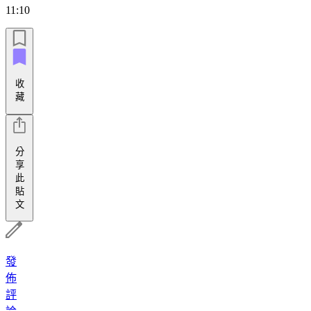
11:10
收
藏
分
享
此
貼
文
發
佈
評