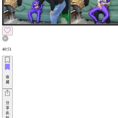
40:51
收
藏
分
享
此
貼