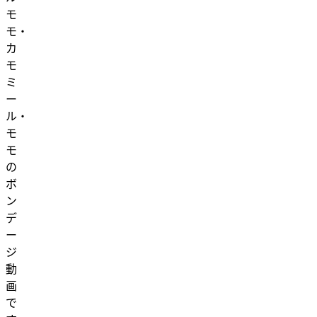
モ
モ・
カ
モ
ミ
ー
ル・
モ
モ
の
ボ
ン
デ
ー
ジ
動
画
で