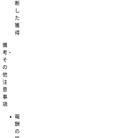
断
し
た
獲
得
備
考・
そ
の
他
注
意
事
項
報
酬
の