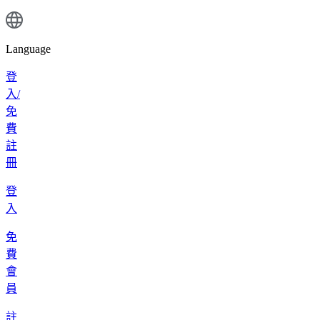
Language
登
入/
免
費
註
冊
登
入
免
費
會
員
註