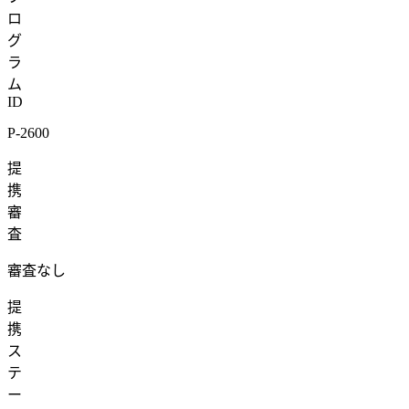
ロ
グ
ラ
ム
ID
P-2600
提
携
審
査
審査なし
提
携
ス
テ
ー