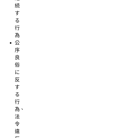
続
す
る
行
為
公
序
良
俗
に
反
す
る
行
為、
法
令
違