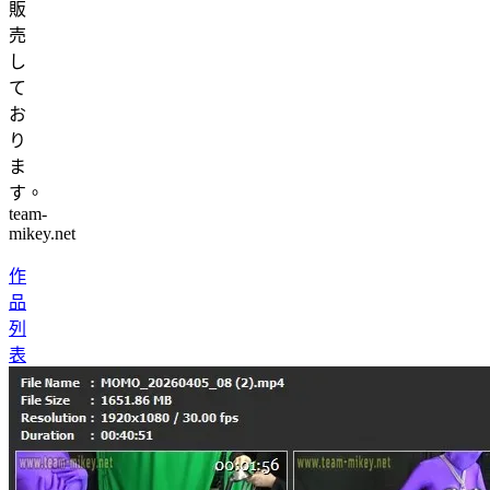
販
売
し
て
お
り
ま
す。
team-
mikey.net
作
品
列
表