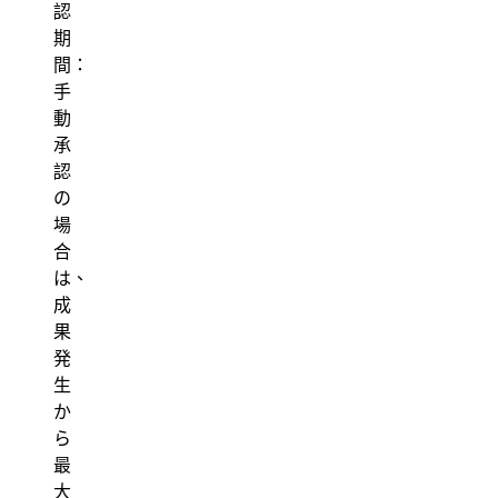
認
期
間：
手
動
承
認
の
場
合
は、
成
果
発
生
か
ら
最
大