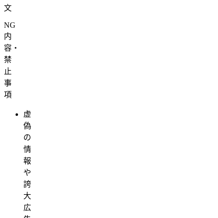
文
NG
内
容・
禁
止
事
項
虚
偽
の
情
報
や
誇
大
広