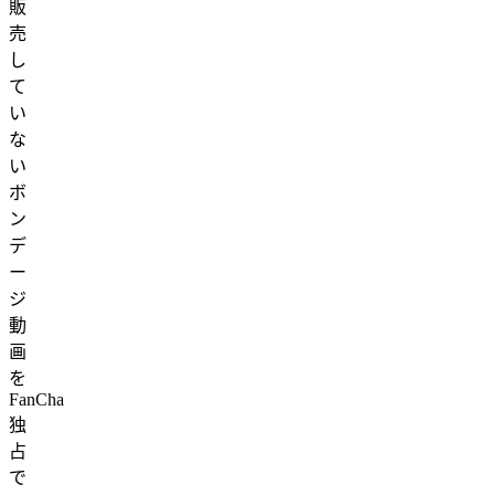
販
売
し
て
い
な
い
ボ
ン
デ
ー
ジ
動
画
を
FanCha
独
占
で