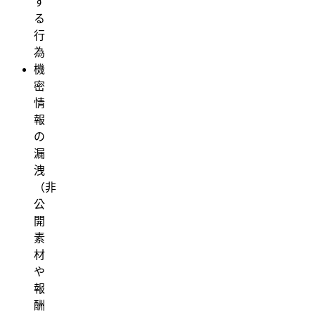
す
る
行
為
機
密
情
報
の
漏
洩
（非
公
開
素
材
や
報
酬