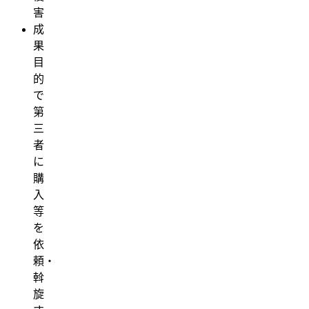
害
成
果
目
的
で
第
三
者
に
購
入
等
を
依
頼・
斡
旋