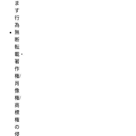
ま
す
行
為
無
断
転
載・
著
作
権/
肖
像
権/
商
標
権
の
侵