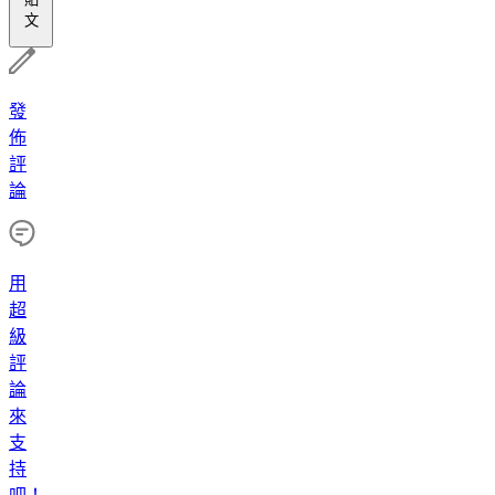
文
發
佈
評
論
用
超
級
評
論
來
支
持