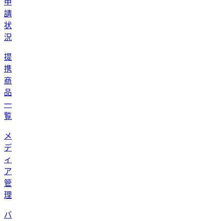
申
請
状
況
提
携
商
品
一
覧
メ
デ
ィ
ア
管
理
バ