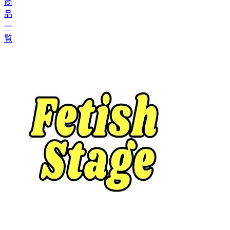
商
品
一
覧