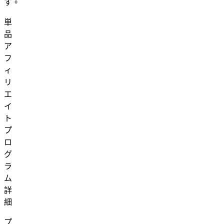
す。
単
品
ア
フ
ィ
リ
エ
イ
ト
プ
ロ
グ
ラ
ム
詳
細
プ