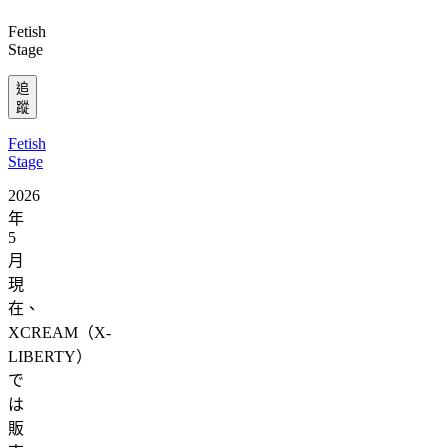
Fetish
Stage
追
蹤
Fetish
Stage
2026
年
5
月
現
在、
XCREAM（X-
LIBERTY）
で
は
販