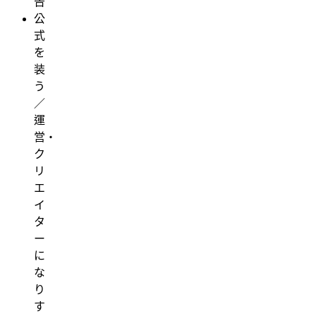
告
公
式
を
装
う
／
運
営・
ク
リ
エ
イ
タ
ー
に
な
り
す