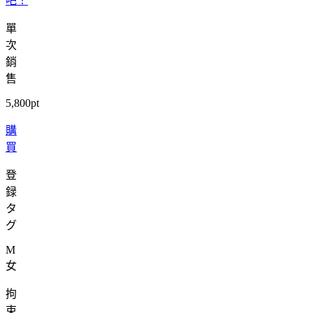
吧！
單
次
銷
售
5,800pt
購
買
登
録
タ
グ
M
女
拘
束