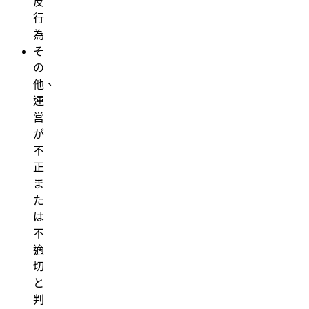
反
行
為
そ
の
他、
運
営
が
不
正
ま
た
は
不
適
切
と
判