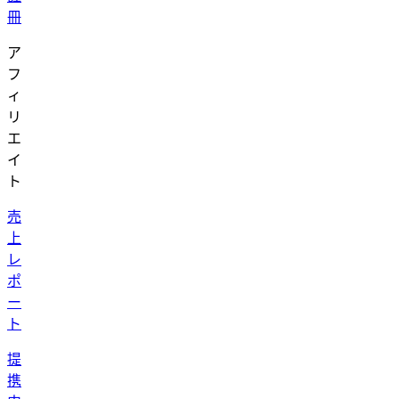
冊
ア
フ
ィ
リ
エ
イ
ト
売
上
レ
ポ
ー
ト
提
携