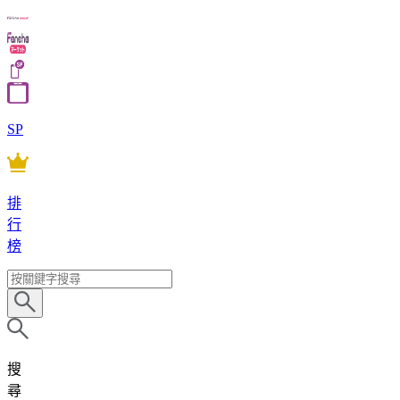
SP
排
行
榜
搜
尋