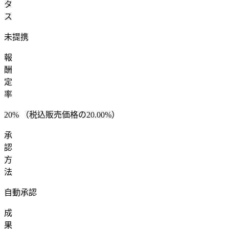
タ
ス
未提携
報
酬
定
率
20
%
（税込販売価格の20.00%）
承
認
方
法
自動承認
成
果