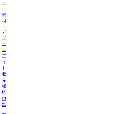
ナ
ー
素
材
ア
フ
ィ
リ
エ
イ
ト
収
益
振
込
申
請