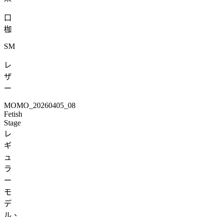
口
枷
SM
レ
ザ
ー
MOMO_20260405_08
Fetish
Stage
レ
ギ
ュ
ラ
ー
モ
デ
ル、