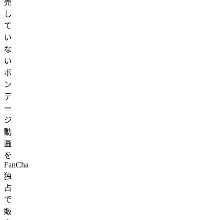
売
し
て
い
な
い
ボ
ン
デ
ー
ジ
動
画
を
FanCha
独
占
で
販