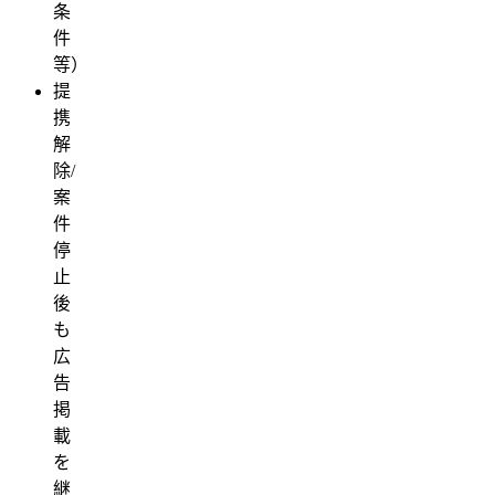
条
件
等）
提
携
解
除/
案
件
停
止
後
も
広
告
掲
載
を
継