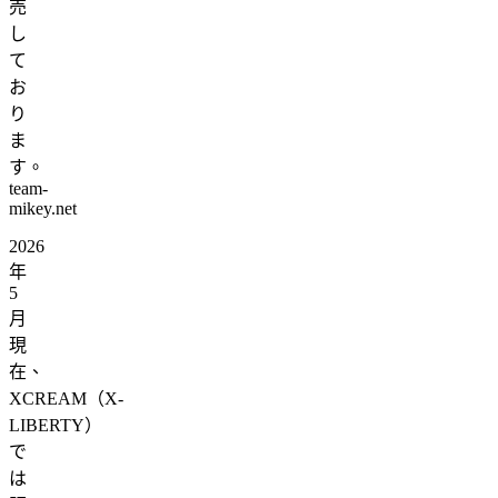
売
し
て
お
り
ま
す。
team-
mikey.net
2026
年
5
月
現
在、
XCREAM（X-
LIBERTY）
で
は