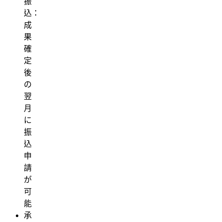
振
込：
成
果
確
定
後
の
翌
月
に
振
込
申
請
が
可
能
承