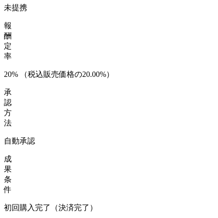
未提携
報
酬
定
率
20
%
（税込販売価格の20.00%）
承
認
方
法
自動承認
成
果
条
件
初回購入完了（決済完了）