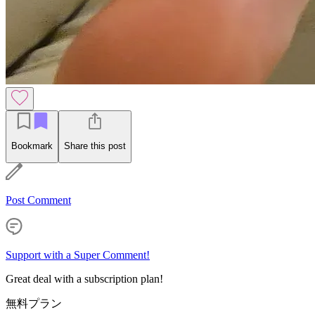
Bookmark
Share this post
Post Comment
Support with a Super Comment!
Great deal with a subscription plan!
無料プラン