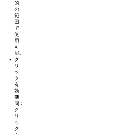
的
の
範
囲
で
使
用
可
能。
ク
リ
ッ
ク
有
効
期
間：
ク
リ
ッ
ク