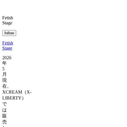
Fetish
Stage
follow
Fetish
Stage
2026
年
5
月
現
在、
XCREAM（X-
LIBERTY）
で
は
販
売