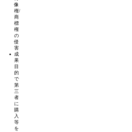
像
権/
商
標
権
の
侵
害
成
果
目
的
で
第
三
者
に
購
入
等
を