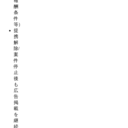
報
酬
条
件
等）
提
携
解
除/
案
件
停
止
後
も
広
告
掲
載
を
継
続