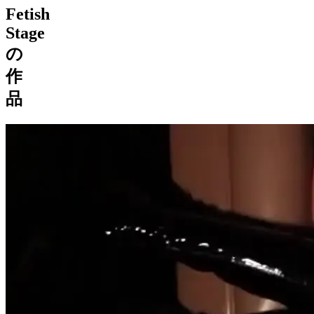
Fetish
Stage
の
作
品