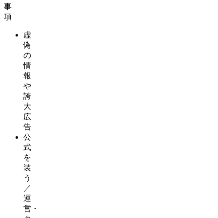
事
項
虚
偽
の
情
報
や
誇
大
広
告
公
式
を
装
う
／
運
営・