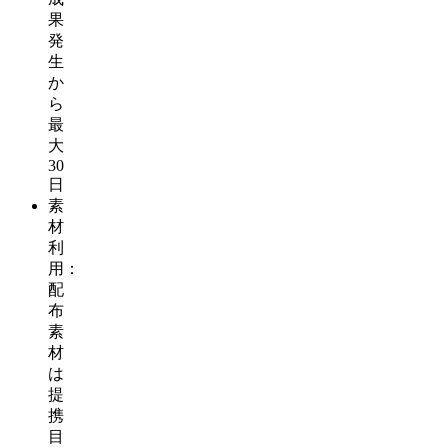
果
発
生
か
ら
最
大
30
日
素
材
利
用：
配
布
素
材
は
提
携
目