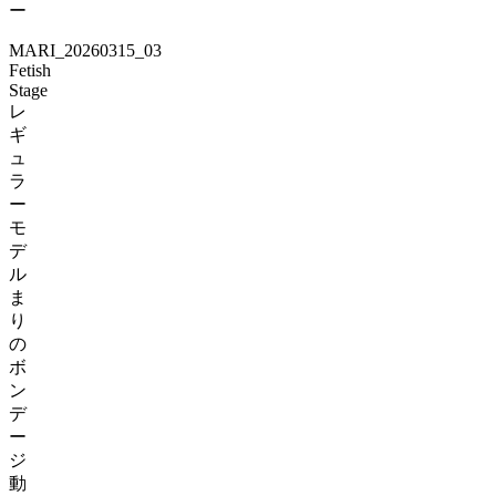
ー
MARI_20260315_03
Fetish
Stage
レ
ギ
ュ
ラ
ー
モ
デ
ル
ま
り
の
ボ
ン
デ
ー
ジ
動