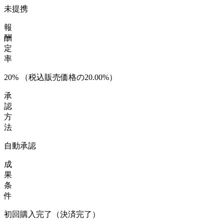
未提携
報
酬
定
率
20
%
（税込販売価格の20.00%）
承
認
方
法
自動承認
成
果
条
件
初回購入完了（決済完了）