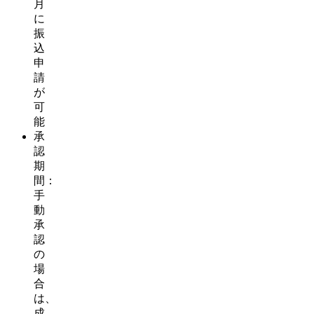
月
に
振
込
申
請
が
可
能
承
認
期
間：
手
動
承
認
の
場
合
は、
成