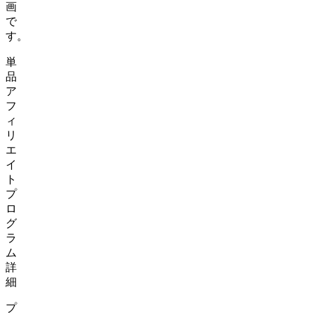
画
で
す。
単
品
ア
フ
ィ
リ
エ
イ
ト
プ
ロ
グ
ラ
ム
詳
細
プ