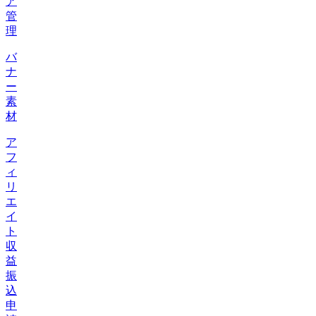
ア
管
理
バ
ナ
ー
素
材
ア
フ
ィ
リ
エ
イ
ト
収
益
振
込
申