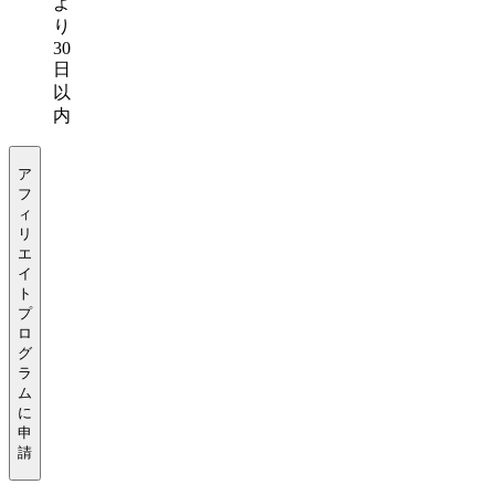
よ
り
30
日
以
内
ア
フ
ィ
リ
エ
イ
ト
プ
ロ
グ
ラ
ム
に
申
請