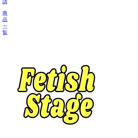
請
商
品
一
覧