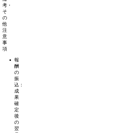
考・
そ
の
他
注
意
事
項
報
酬
の
振
込：
成
果
確
定
後
の
翌