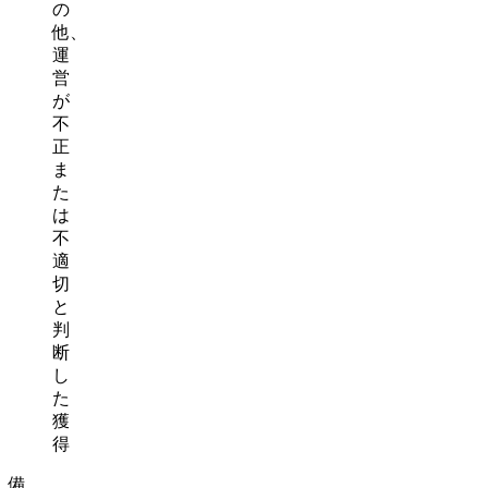
の
他、
運
営
が
不
正
ま
た
は
不
適
切
と
判
断
し
た
獲
得
備