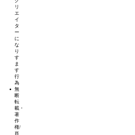
ク
リ
エ
イ
タ
ー
に
な
り
す
ま
す
行
為
無
断
転
載・
著
作
権/
肖