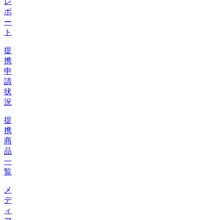
レ
ポ
ー
ト
提
携
申
請
状
況
提
携
商
品
一
覧
メ
デ
ィ