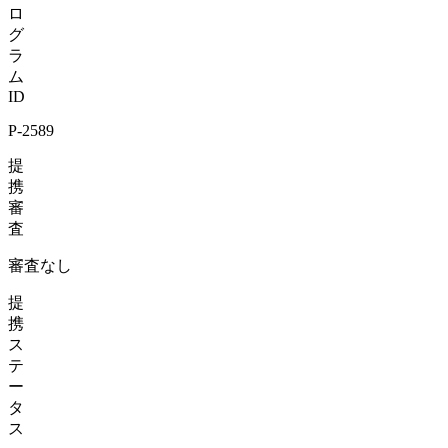
ロ
グ
ラ
ム
ID
P-2589
提
携
審
査
審査なし
提
携
ス
テ
ー
タ
ス