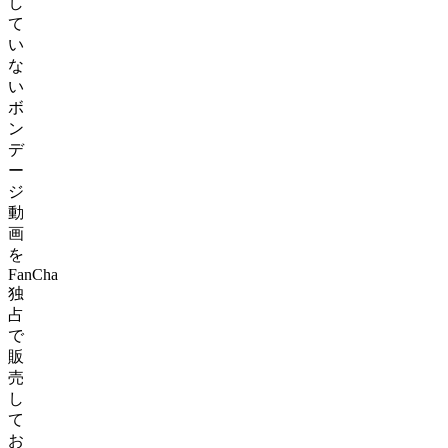
し
て
い
な
い
ボ
ン
デ
ー
ジ
動
画
を
FanCha
独
占
で
販
売
し
て
お