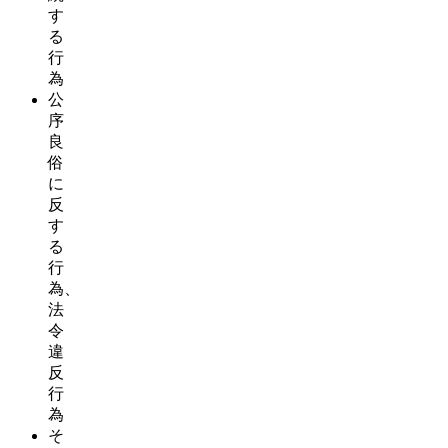
す
る
行
為
公
序
良
俗
に
反
す
る
行
為、
法
令
違
反
行
為
そ