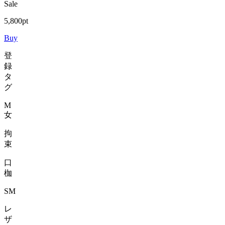
Sale
5,800pt
Buy
登
録
タ
グ
M
女
拘
束
口
枷
SM
レ
ザ