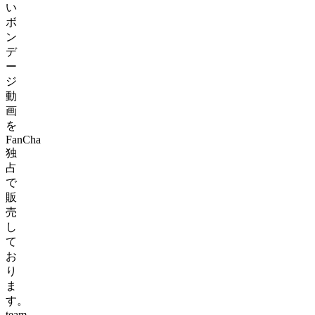
い
ボ
ン
デ
ー
ジ
動
画
を
FanCha
独
占
で
販
売
し
て
お
り
ま
す。
team-