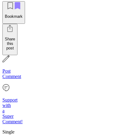
Bookmark
Share
this
post
Post
Comment
Support
with
a
Super
Comment!
Single