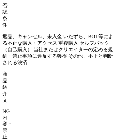
否
認
条
件
返品、キャンセル、未入金 いたずら、BOT等によ
る不正な購入・アクセス 重複購入 セルフバック
（自己購入） 当社またはクリエイターの定める規
約・禁止事項に違反する獲得 その他、不正と判断
される決済
商
品
紹
介
文
NG
内
容・
禁
止