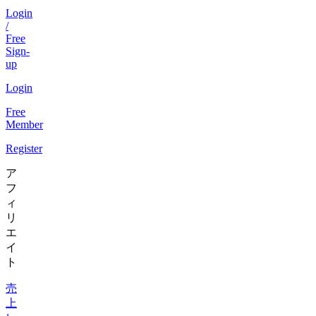
Login
/
Free
Sign-
up
Login
Free
Member
Register
ア
フ
ィ
リ
エ
イ
ト
売
上