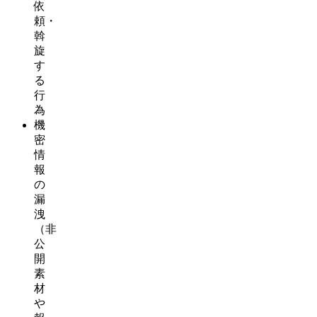
依
頼・
斡
旋
す
る
行
為
機
密
情
報
の
漏
洩
（非
公
開
素
材
や