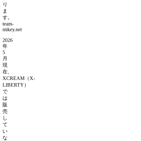
り
ま
す。
team-
mikey.net
2026
年
5
月
現
在、
XCREAM（X-
LIBERTY）
で
は
販
売
し
て
い
な