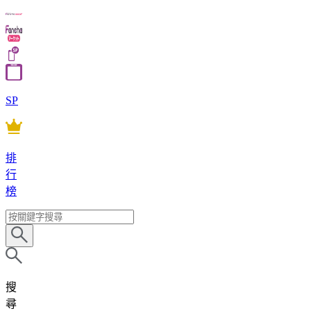
SP
排
行
榜
搜
尋