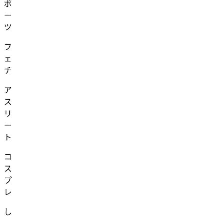
ポ
ー
ツ
フ
ェ
チ
ア
ス
リ
ー
ト
コ
ス
プ
レ
し