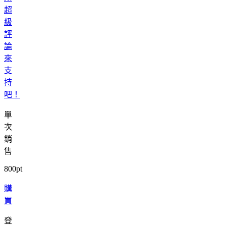
超
級
評
論
來
支
持
吧！
單
次
銷
售
800pt
購
買
登