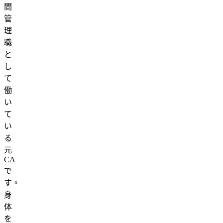
間
管
理
職
と
し
て
働
い
て
い
る
元
CA
で
す。
身
体
を