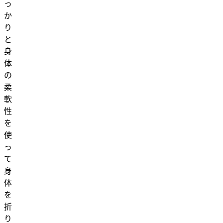
っ
か
り
と
身
体
の
柔
軟
性
を
使
っ
て
身
体
を
折
り