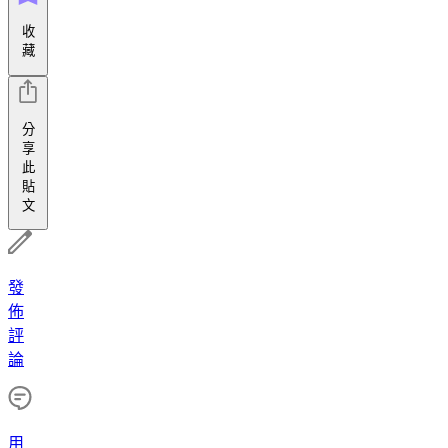
收
藏
分
享
此
貼
文
發
佈
評
論
用