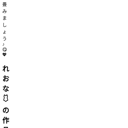
畳
み
ま
し
ょ
う
♪
😋
💖
れ
お
な
🩱
の
作