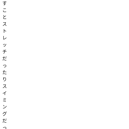
す
こ
と
ス
ト
レ
ッ
チ
だ
っ
た
り
ス
イ
ミ
ン
グ
だ
っ