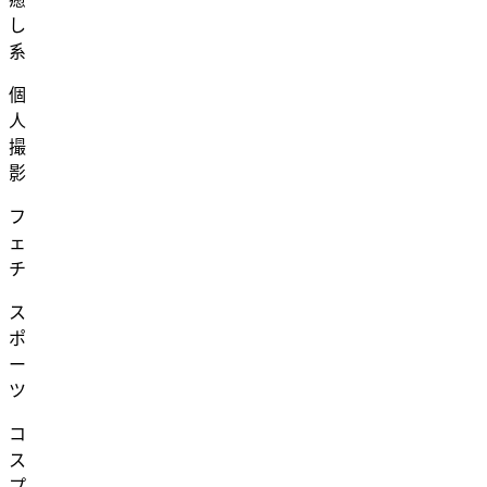
し
系
個
人
撮
影
フ
ェ
チ
ス
ポ
ー
ツ
コ
ス
プ