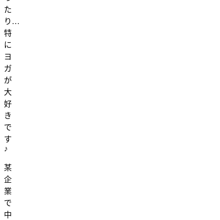
た
り…
特
に
ヨ
ガ
が
大
好
き
で
す
♪
某
企
業
で
中