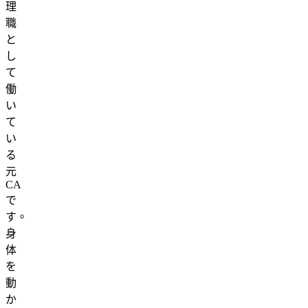
理
職
と
し
て
働
い
て
い
る
元
CA
で
す。
身
体
を
動
か