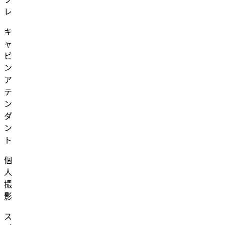
レ
キ
ャ
ビ
ン
ア
テ
ン
ダ
ン
ト
個
人
撮
影
ス