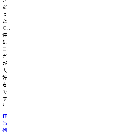
だ
っ
た
り…
特
に
ヨ
ガ
が
大
好
き
で
す
♪
作
品
列