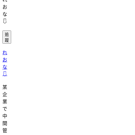
お
な
🩱
追
蹤
れ
お
な
🩱
某
企
業
で
中
間
管