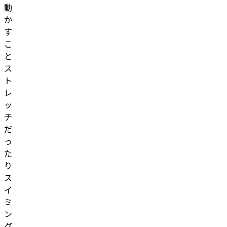
動
か
す
こ
と
ス
ト
レ
ッ
チ
だ
っ
た
り
ス
イ
ミ
ン
グ