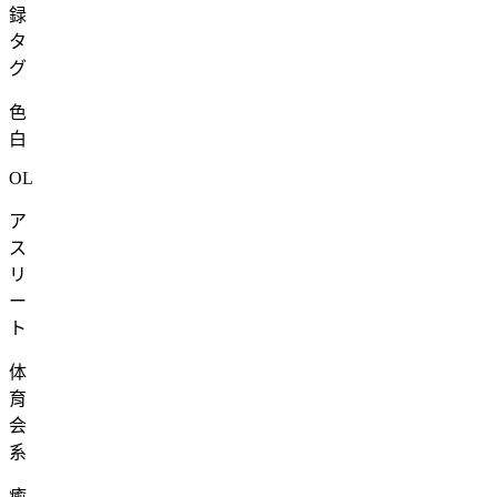
録
タ
グ
色
白
OL
ア
ス
リ
ー
ト
体
育
会
系
癒