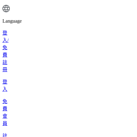
Language
登
入/
免
費
註
冊
登
入
免
費
會
員
註