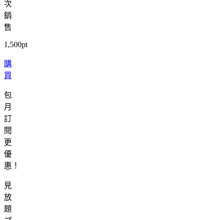
次
銷
售
1,500pt
購
買
包
月
訂
閱
更
優
惠！
見
放
題