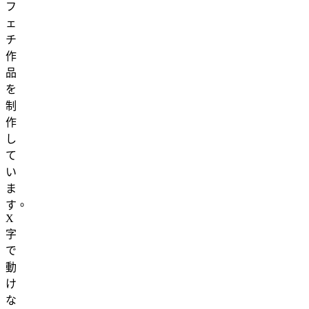
フ
ェ
チ
作
品
を
制
作
し
て
い
ま
す。
X
字
で
動
け
な