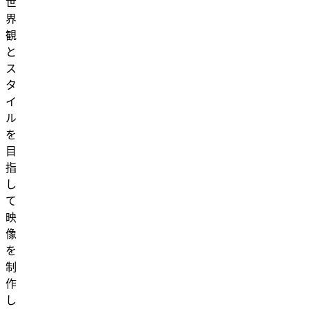
世
界
観
と
ス
タ
イ
ル
を
目
指
し
て
映
像
を
制
作
し