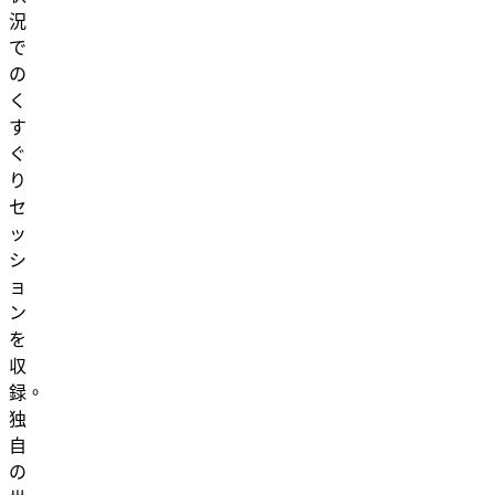
況
で
の
く
す
ぐ
り
セ
ッ
シ
ョ
ン
を
収
録。
独
自
の