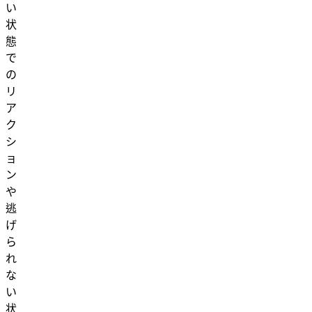
い
状
態
で
の
リ
ア
ク
シ
ョ
ン
や
逃
げ
ら
れ
な
い
状