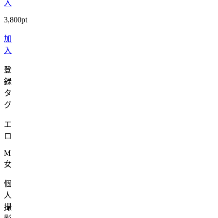
入
3,800pt
加
入
登
録
タ
グ
エ
ロ
M
女
個
人
撮