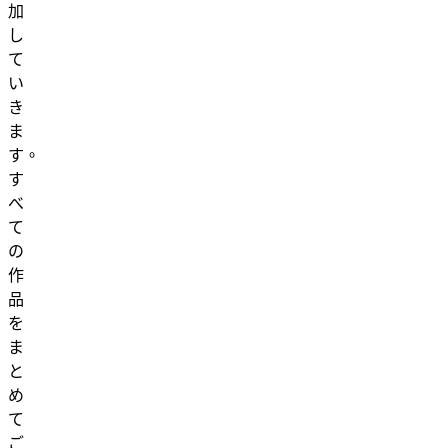
加
し
て
い
き
ま
す。
す
べ
て
の
作
品
を
ま
と
め
て
ご