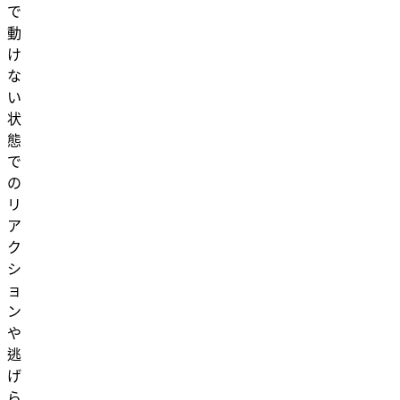
で
動
け
な
い
状
態
で
の
リ
ア
ク
シ
ョ
ン
や
逃
げ
ら