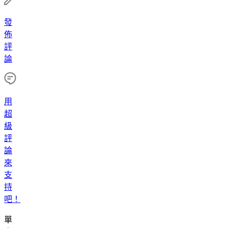
發
佈
評
論
用
超
級
評
論
來
支
持
吧！
單