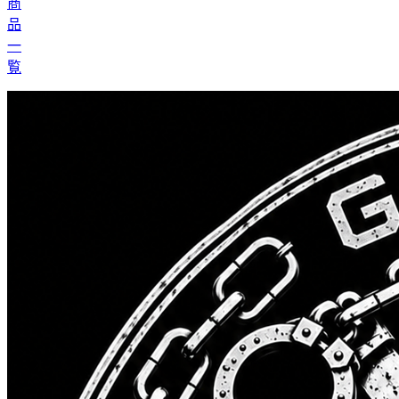
商
品
一
覧