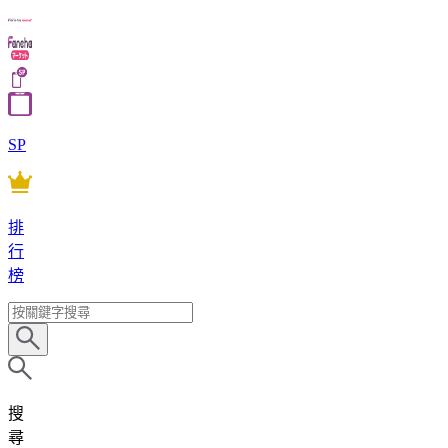
SP
排
行
榜
搜
尋