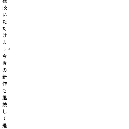
視
聴
い
た
だ
け
ま
す。
今
後
の
新
作
も
継
続
し
て
追