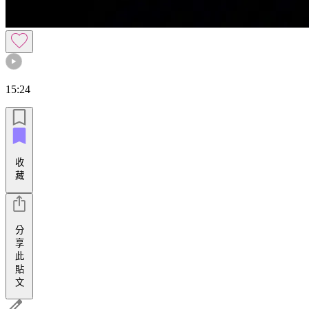
15:24
收
藏
分
享
此
貼
文