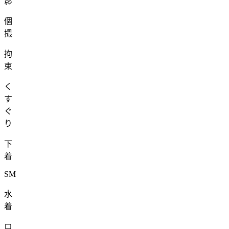
影
個
撮
拘
束
く
す
ぐ
り
下
着
SM
水
着
ロ