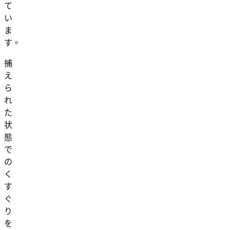
て
い
ま
す。
捕
え
ら
れ
た
状
態
で
の
く
す
ぐ
り
を