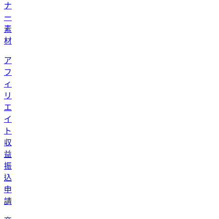
ナ
ー
素
材
ア
フ
ィ
リ
エ
イ
ト
収
益
振
込
申
請