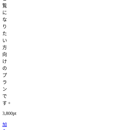
覧
に
な
り
た
い
方
向
け
の
プ
ラ
ン
で
す。
3,800pt
加