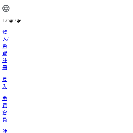
Language
登
入/
免
費
註
冊
登
入
免
費
會
員
註