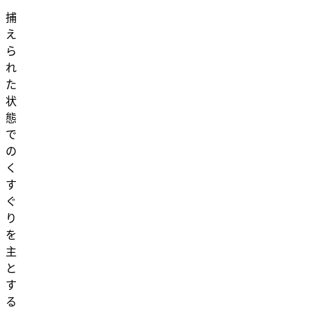
捕
え
ら
れ
た
状
態
で
の
く
す
ぐ
り
を
主
と
す
る