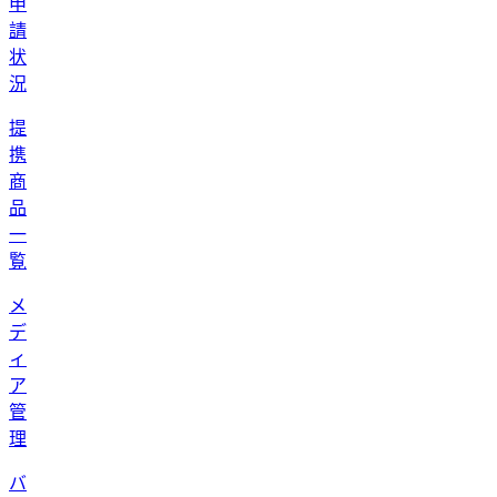
申
請
状
況
提
携
商
品
一
覧
メ
デ
ィ
ア
管
理
バ