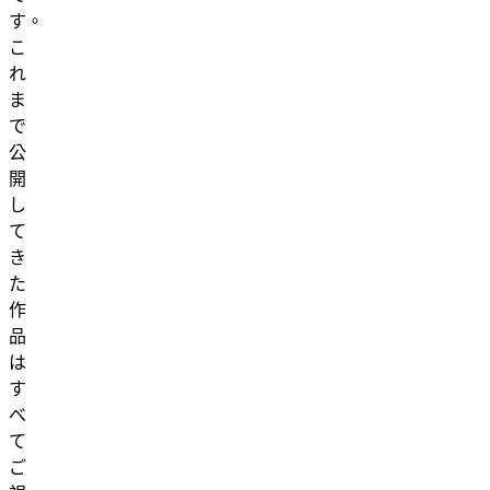
す。
こ
れ
ま
で
公
開
し
て
き
た
作
品
は
す
べ
て
ご