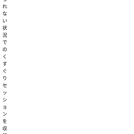
れ
な
い
状
況
で
の
く
す
ぐ
り
セ
ッ
シ
ョ
ン
を
収