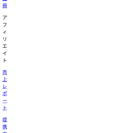
冊
ア
フ
ィ
リ
エ
イ
ト
売
上
レ
ポ
ー
ト
提
携