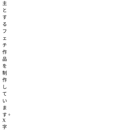
主
と
す
る
フ
ェ
チ
作
品
を
制
作
し
て
い
ま
す。
X
字