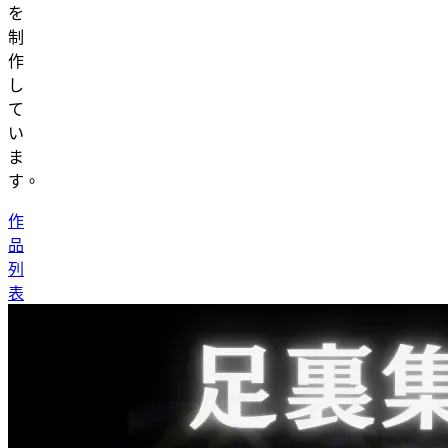
を
制
作
し
て
い
ま
す。
作
品
列
表