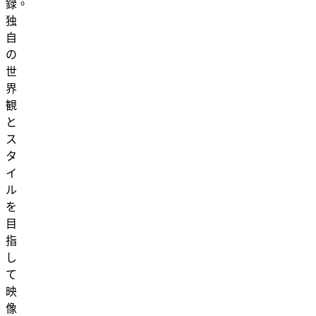
録。
独
自
の
世
界
観
と
ス
タ
イ
ル
を
目
指
し
て
映
像