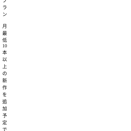
プ
ラ
ン
月
最
低
10
本
以
上
の
新
作
を
追
加
予
定
で