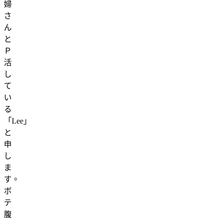
婦
さ
ん
と
Ｐ
活
し
て
い
る
「Lee」
と
申
し
ま
す。
ボ
テ
腹