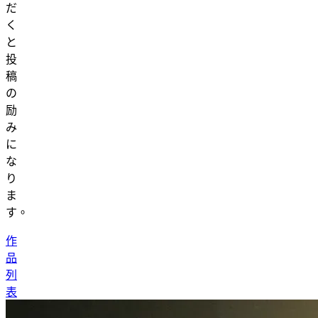
だ
く
と
投
稿
の
励
み
に
な
り
ま
す。
作
品
列
表