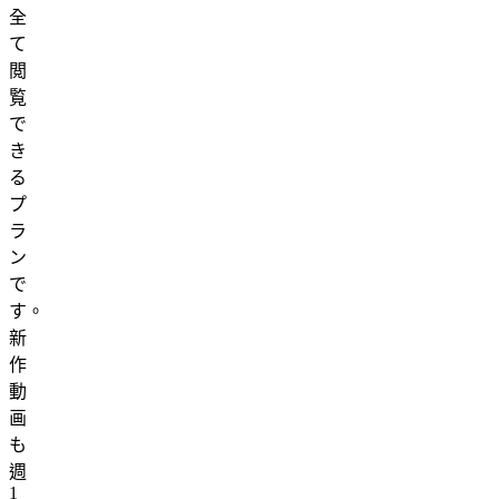
全
て
閲
覧
で
き
る
プ
ラ
ン
で
す。
新
作
動
画
も
週
1