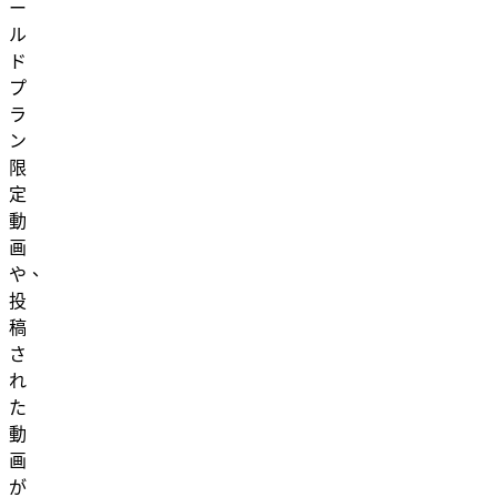
ー
ル
ド
プ
ラ
ン
限
定
動
画
や、
投
稿
さ
れ
た
動
画
が