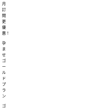
月
訂
閱
更
優
惠！
孕
ま
せ
ゴ
ー
ル
ド
プ
ラ
ン
ゴ