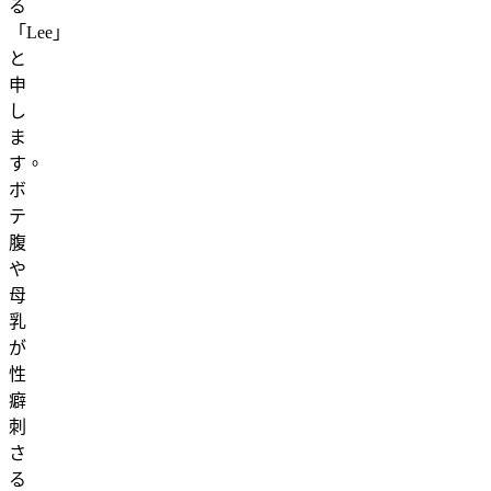
る
「Lee」
と
申
し
ま
す。
ボ
テ
腹
や
母
乳
が
性
癖
刺
さ
る