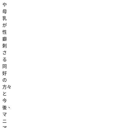
や
母
乳
が
性
癖
刺
さ
る
同
好
の
方々
と
今
後、
マ
ニ