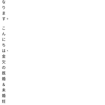
な
り
ま
す。
こ
ん
に
ち
は、
金
欠
の
既
婚
＆
未
婚
妊