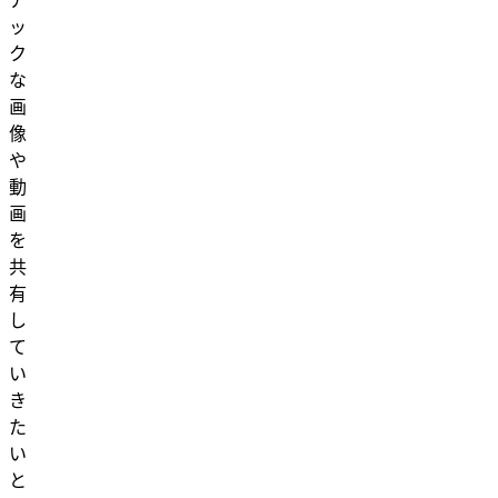
ア
ッ
ク
な
画
像
や
動
画
を
共
有
し
て
い
き
た
い
と