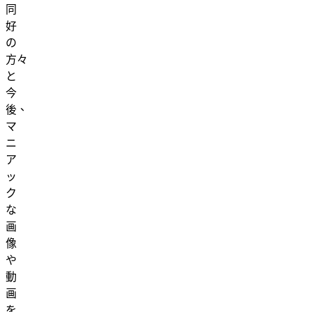
同
好
の
方々
と
今
後、
マ
ニ
ア
ッ
ク
な
画
像
や
動
画
を