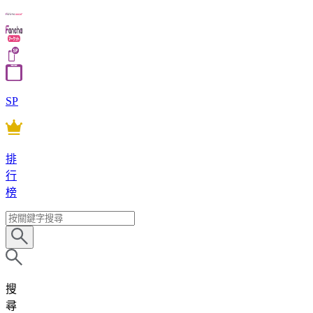
SP
排
行
榜
搜
尋