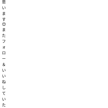
思
い
ま
す
😊
ま
た
フ
ォ
ロ
ー
＆
い
い
ね
し
て
い
た