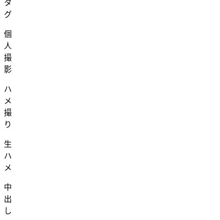
タ
グ
個
人
撮
影
ハ
メ
撮
り
生
ハ
メ
中
出
し