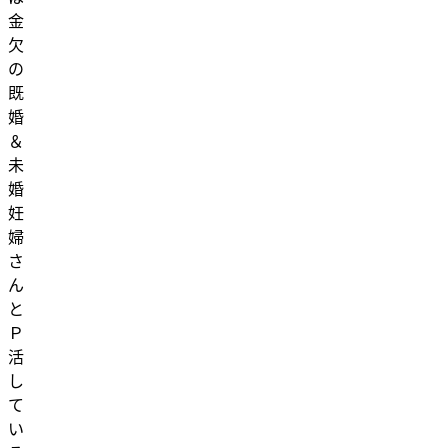
金
欠
の
既
婚
＆
未
婚
妊
婦
さ
ん
と
Ｐ
活
し
て
い