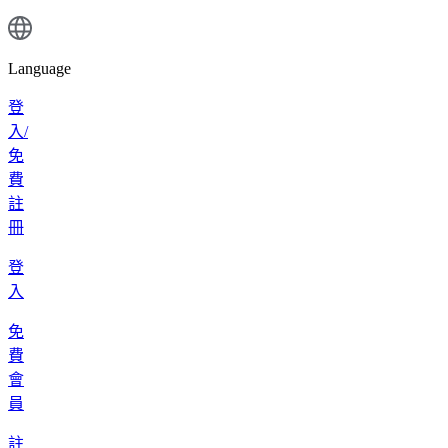
Language
登
入/
免
費
註
冊
登
入
免
費
會
員
註