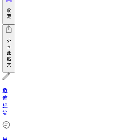
收
藏
分
享
此
貼
文
發
佈
評
論
用