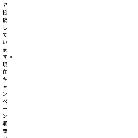
で
投
稿
し
て
い
ま
す.。
現
在
キ
ャ
ン
ペ
ー
ン
期
間