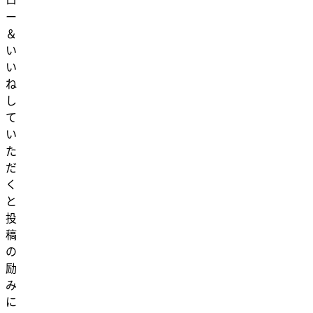
ロ
ー
＆
い
い
ね
し
て
い
た
だ
く
と
投
稿
の
励
み
に