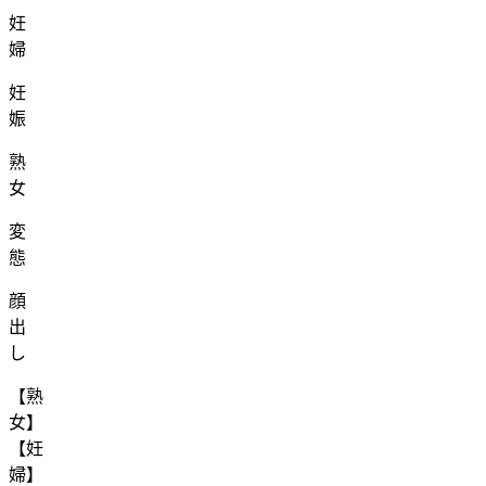
妊
婦
妊
娠
熟
女
変
態
顔
出
し
【熟
女】
【妊
婦】