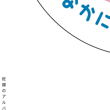
妊
婦
の
ア
ル
バ