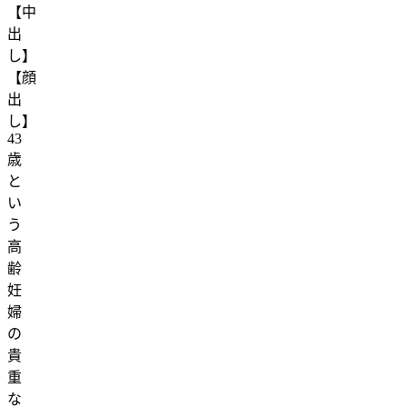
【中
出
し】
【顔
出
し】
43
歳
と
い
う
高
齢
妊
婦
の
貴
重
な