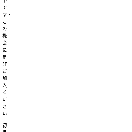
中
で
す、
こ
の
機
会
に
是
非
ご
加
入
く
だ
さ
い。
初