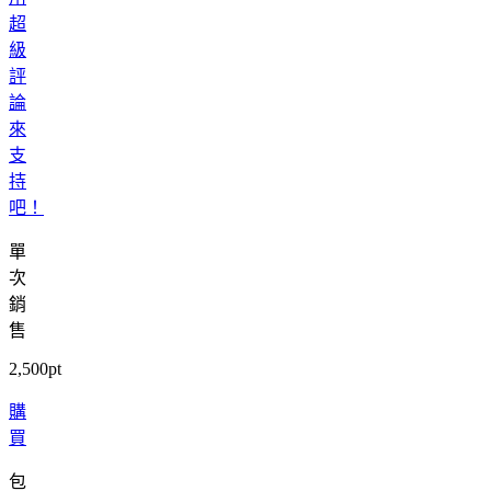
超
級
評
論
來
支
持
吧！
單
次
銷
售
2,500pt
購
買
包