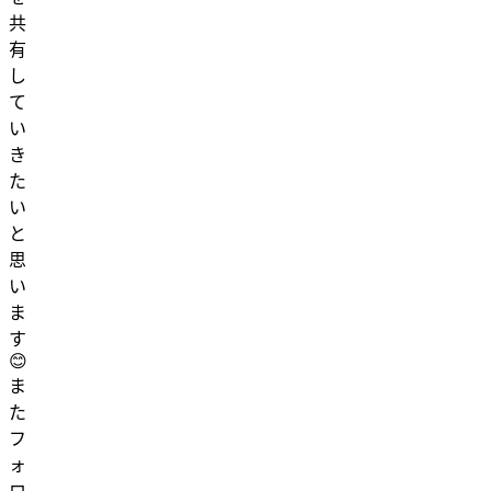
共
有
し
て
い
き
た
い
と
思
い
ま
す
😊
ま
た
フ
ォ