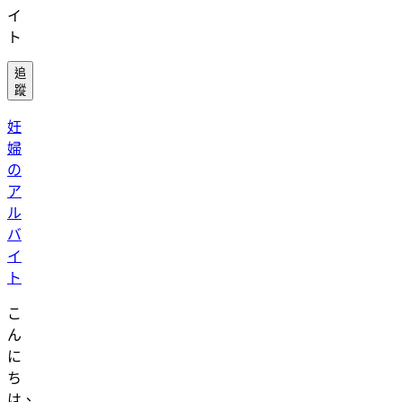
イ
ト
追
蹤
妊
婦
の
ア
ル
バ
イ
ト
こ
ん
に
ち
は、