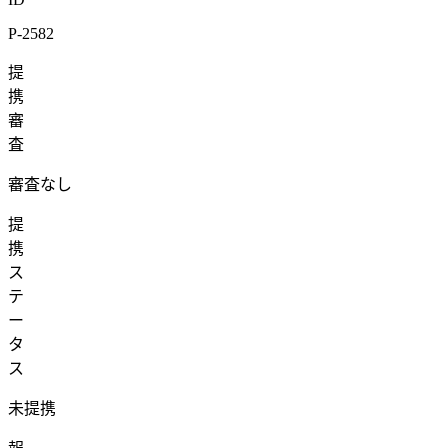
P-2582
提
携
審
査
審査なし
提
携
ス
テ
ー
タ
ス
未提携