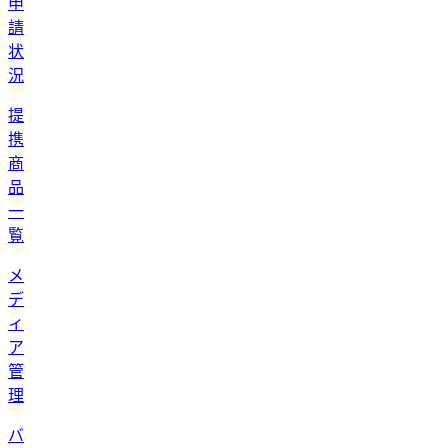
申
請
状
況
提
携
商
品
一
覧
メ
デ
ィ
ア
管
理
バ