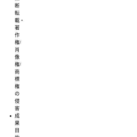
断
転
載・
著
作
権/
肖
像
権/
商
標
権
の
侵
害
成
果
目