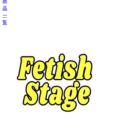
商
品
一
覧