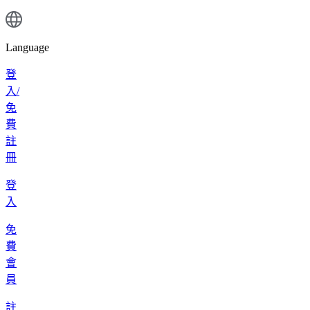
Language
登
入/
免
費
註
冊
登
入
免
費
會
員
註