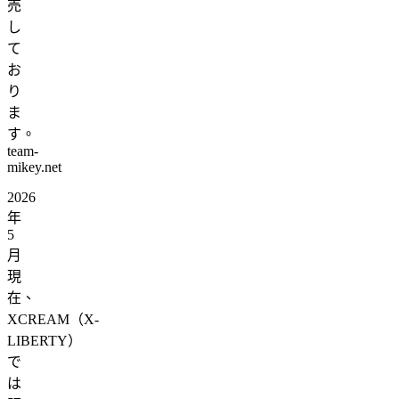
売
し
て
お
り
ま
す。
team-
mikey.net
2026
年
5
月
現
在、
XCREAM（X-
LIBERTY）
で
は