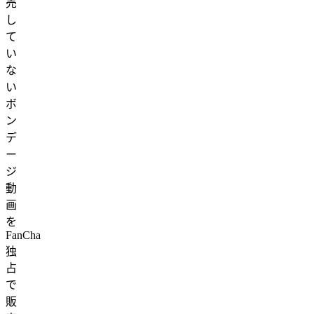
売
し
て
い
な
い
ボ
ン
デ
ー
ジ
動
画
を
FanCha
独
占
で
販