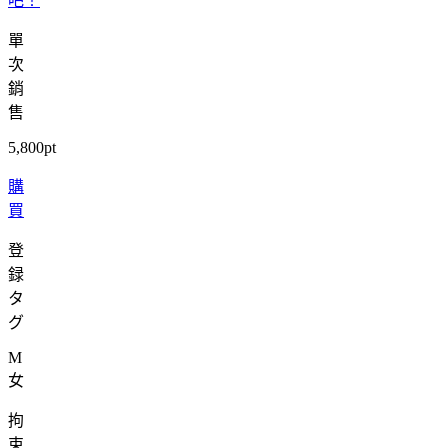
吧！
單
次
銷
售
5,800pt
購
買
登
録
タ
グ
M
女
拘
束