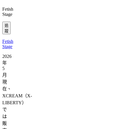
Fetish
Stage
追
蹤
Fetish
Stage
2026
年
5
月
現
在、
XCREAM（X-
LIBERTY）
で
は
販