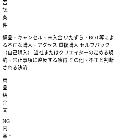
否
認
条
件
返品、キャンセル、未入金 いたずら、BOT等によ
る不正な購入・アクセス 重複購入 セルフバック
（自己購入） 当社またはクリエイターの定める規
約・禁止事項に違反する獲得 その他、不正と判断
される決済
商
品
紹
介
文
NG
内
容・