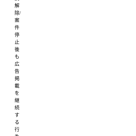
解
除/
案
件
停
止
後
も
広
告
掲
載
を
継
続
す
る
行