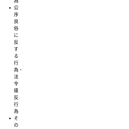
為
公
序
良
俗
に
反
す
る
行
為、
法
令
違
反
行
為
そ
の