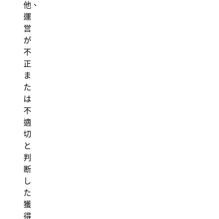
他、
運
営
が
不
正
ま
た
は
不
適
切
と
判
断
し
た
獲
得