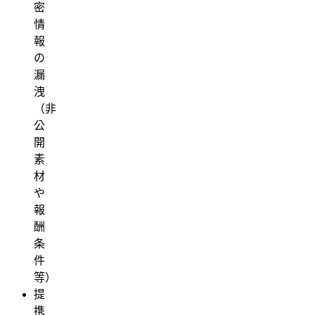
密
情
報
の
漏
洩
（非
公
開
素
材
や
報
酬
条
件
等）
提
携