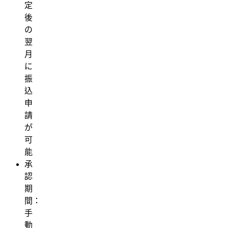
定
後
の
翌
月
に
振
込
申
請
が
可
能
承
認
期
間：
手
動