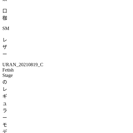
口
枷
SM
レ
ザ
ー
URAN_20210819_C
Fetish
Stage
の
レ
ギ
ュ
ラ
ー
モ
デ