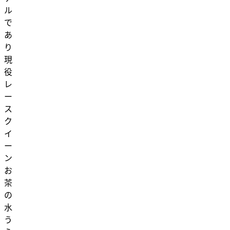
ル
で
あ
り
現
役
レ
ー
ス
ク
イ
ー
ン
お
茶
の
水
う