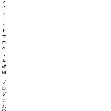
フ
ィ
リ
エ
イ
ト
プ
ロ
グ
ラ
ム
詳
細
プ
ロ
グ
ラ
ム
ID