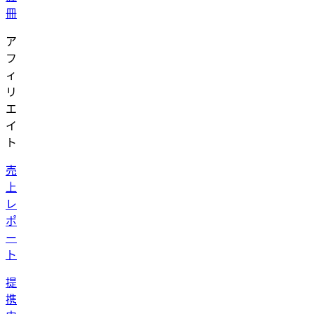
冊
ア
フ
ィ
リ
エ
イ
ト
売
上
レ
ポ
ー
ト
提
携