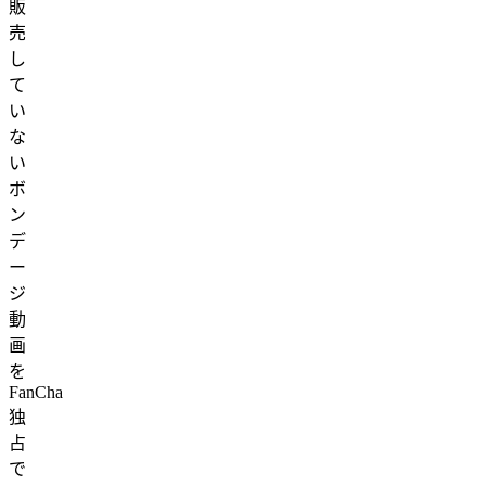
販
売
し
て
い
な
い
ボ
ン
デ
ー
ジ
動
画
を
FanCha
独
占
で