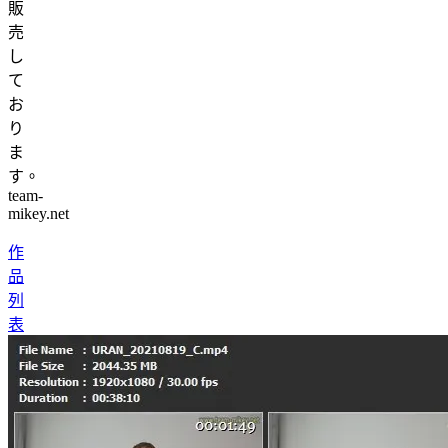
販
売
し
て
お
り
ま
す。
team-
mikey.net
作
品
列
表