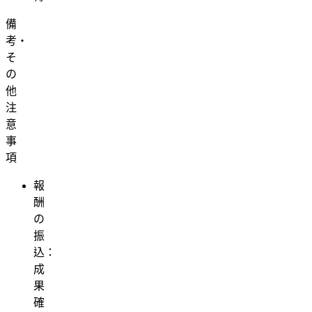
備
考・
そ
の
他
注
意
事
項
報
酬
の
振
込：
成
果
確