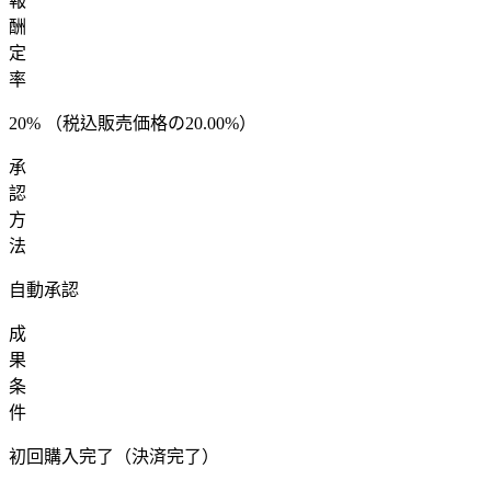
報
酬
定
率
20
%
（税込販売価格の20.00%）
承
認
方
法
自動承認
成
果
条
件
初回購入完了（決済完了）