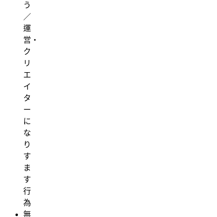
う
／
運
営・
ク
リ
エ
イ
タ
ー
に
な
り
す
ま
す
行
為
無