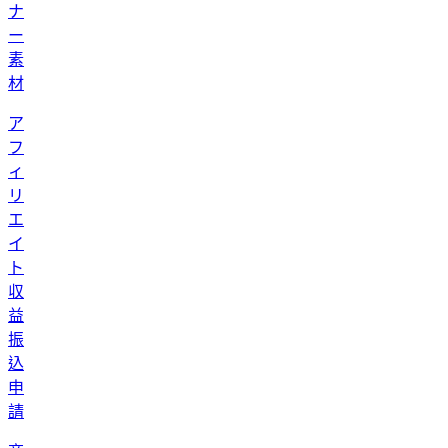
ナ
ー
素
材
ア
フ
ィ
リ
エ
イ
ト
収
益
振
込
申
請