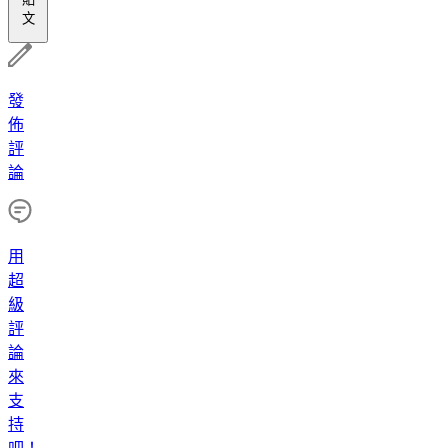
文
發
佈
評
論
用
超
級
評
論
來
支
持