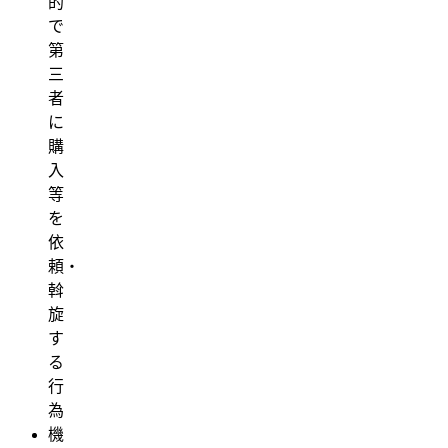
的
で
第
三
者
に
購
入
等
を
依
頼・
斡
旋
す
る
行
為
機