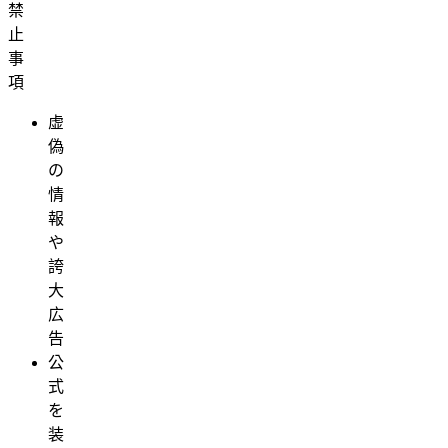
禁
止
事
項
虚
偽
の
情
報
や
誇
大
広
告
公
式
を
装