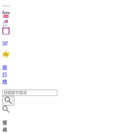
SP
排
行
榜
搜
尋