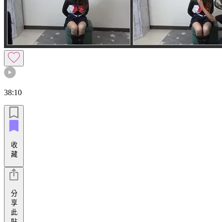
38:10
收
藏
分
享
此
貼