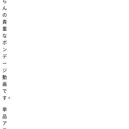
ら
ん
の
貴
重
な
ボ
ン
デ
ー
ジ
動
画
で
す。
単
品
ア