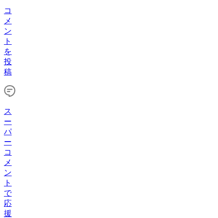
コ
メ
ン
ト
を
投
稿
ス
ー
パ
ー
コ
メ
ン
ト
で
応
援