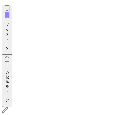
ブ
ッ
ク
マ
ー
ク
こ
の
投
稿
を
シ
ェ
ア