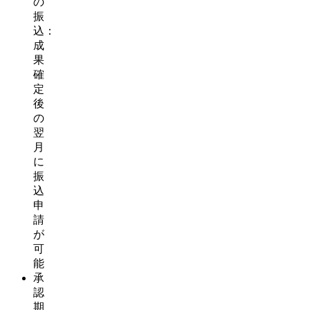
の
振
込：
成
果
確
定
後
の
翌
月
に
振
込
申
請
が
可
能
承
認
期