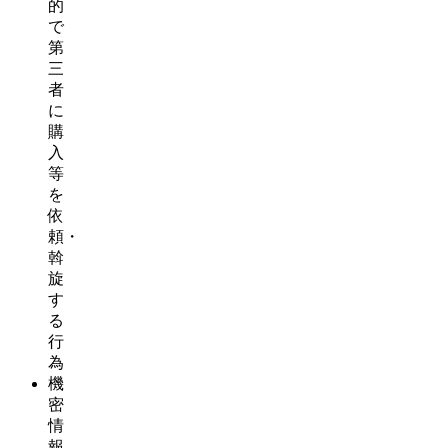
的
で
第
三
者
に
購
入
等
を
依
頼・
斡
旋
す
る
行
為
機
密
情
報