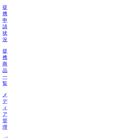
提
携
申
請
状
況
提
携
商
品
一
覧
メ
デ
ィ
ア
管
理