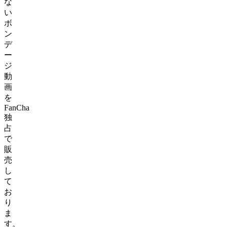
な
い
ボ
ン
デ
ー
ジ
動
画
を
FanCha
独
占
で
販
売
し
て
お
り
ま
す。