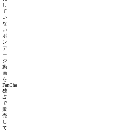
し
て
い
な
い
ボ
ン
デ
ー
ジ
動
画
を
FanCha
独
占
で
販
売
し
て