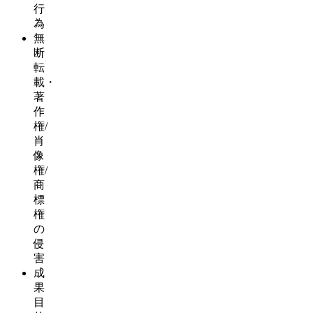
行
為
無
断
転
載・
著
作
権/
肖
像
権/
商
標
権
の
侵
害
成
果
目