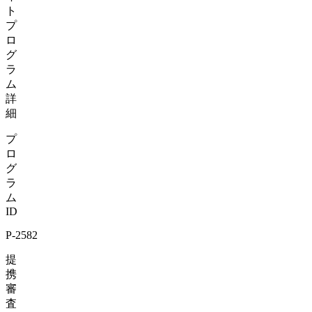
ト
プ
ロ
グ
ラ
ム
詳
細
プ
ロ
グ
ラ
ム
ID
P-2582
提
携
審
査