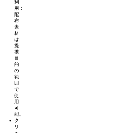
利
用：
配
布
素
材
は
提
携
目
的
の
範
囲
で
使
用
可
能。
ク
リ
ッ