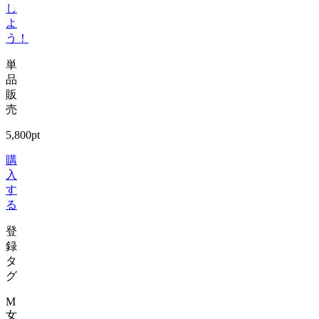
し
よ
う！
単
品
販
売
5,800pt
購
入
す
る
登
録
タ
グ
M
女