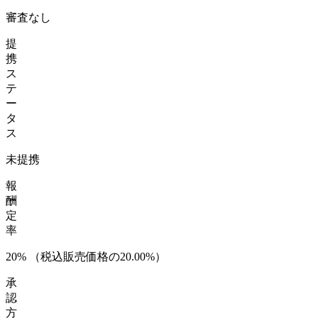
審査なし
提
携
ス
テ
ー
タ
ス
未提携
報
酬
定
率
20
%
（税込販売価格の20.00%）
承
認
方