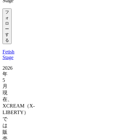
Stage
フ
ォ
ロ
ー
す
る
Fetish
Stage
2026
年
5
月
現
在、
XCREAM（X-
LIBERTY）
で
は
販
売