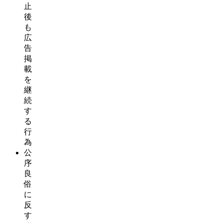
止
後
も
広
告
掲
載
を
継
続
す
る
行
為
公
序
良
俗
に
反
す