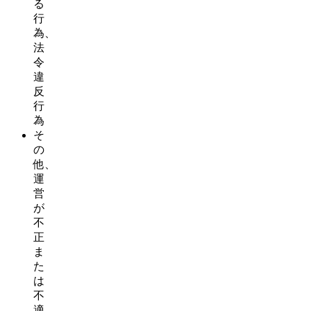
る
行
為、
法
令
違
反
行
為
そ
の
他、
運
営
が
不
正
ま
た
は
不
適