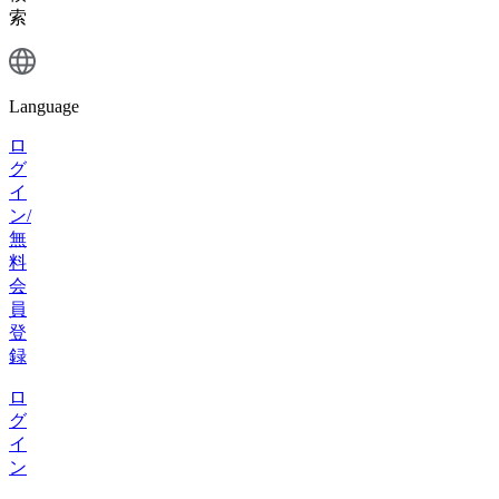
索
Language
ロ
グ
イ
ン/
無
料
会
員
登
録
ロ
グ
イ
ン