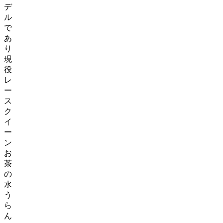
デ
ル
で
あ
り
現
役
レ
ー
ス
ク
イ
ー
ン
お
茶
の
水
う
ら
ん