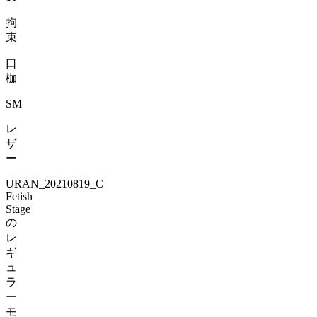
拘
束
口
枷
SM
レ
ザ
ー
URAN_20210819_C
Fetish
Stage
の
レ
ギ
ュ
ラ
ー
モ