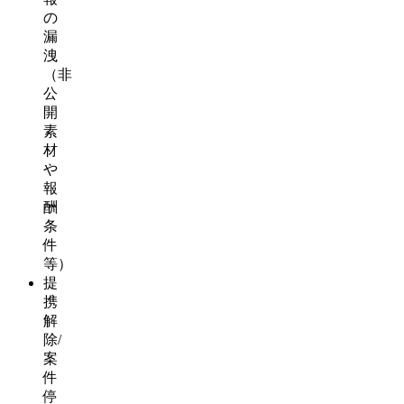
の
漏
洩
（非
公
開
素
材
や
報
酬
条
件
等）
提
携
解
除/
案
件
停