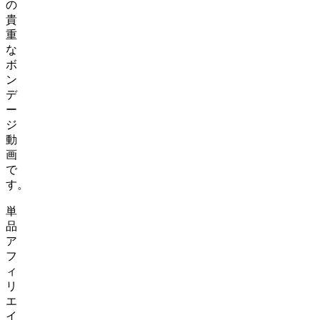
の
貴
重
な
ボ
ン
デ
ー
ジ
動
画
で
す。
単
品
ア
フ
ィ
リ
エ
イ