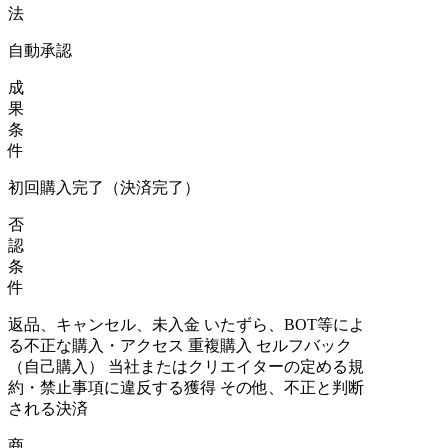
法
自動承認
成
果
条
件
初回購入完了（決済完了）
否
認
条
件
返品、キャンセル、未入金 いたずら、BOT等によ
る不正な購入・アクセス 重複購入 セルフバック
（自己購入） 当社またはクリエイターの定める規
約・禁止事項に違反する獲得 その他、不正と判断
される決済
商