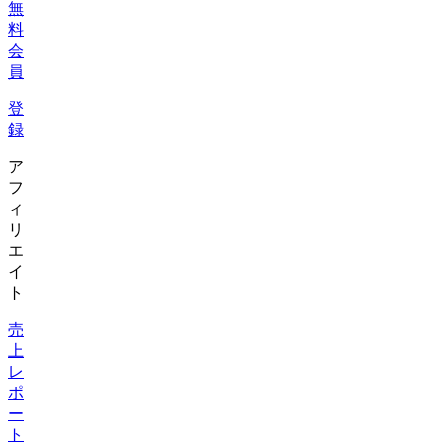
無
料
会
員
登
録
ア
フ
ィ
リ
エ
イ
ト
売
上
レ
ポ
ー
ト