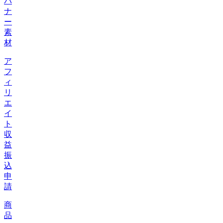
バ
ナ
ー
素
材
ア
フ
ィ
リ
エ
イ
ト
収
益
振
込
申
請
商
品