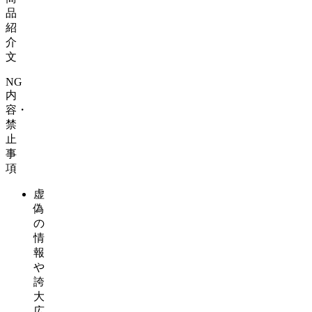
品
紹
介
文
NG
内
容・
禁
止
事
項
虚
偽
の
情
報
や
誇
大
広