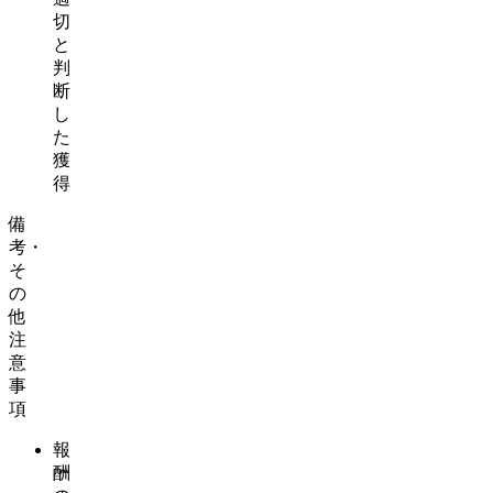
切
と
判
断
し
た
獲
得
備
考・
そ
の
他
注
意
事
項
報
酬