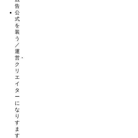
告
公
式
を
装
う
／
運
営・
ク
リ
エ
イ
タ
ー
に
な
り
す
ま
す