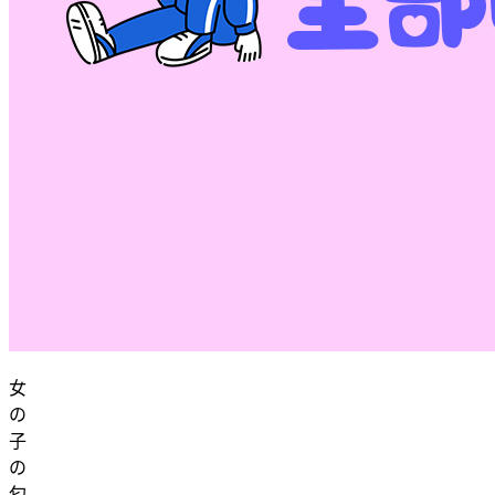
女
の
子
の
匂