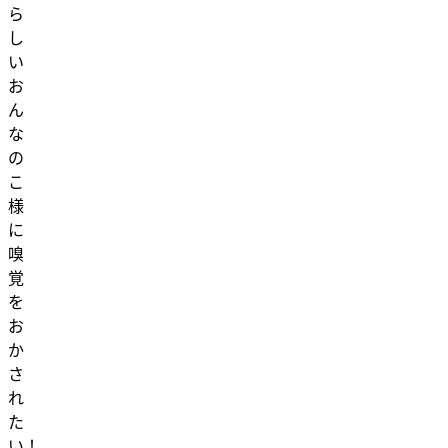
ら
し
い
お
ん
な
の
こ
様
に
嗅
覚
を
お
か
さ
れ
た
い！