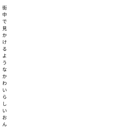
街
中
で
見
か
け
る
よ
う
な
か
わ
い
ら
し
い
お
ん