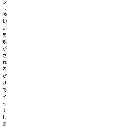
ン
ト
🎁
匂
い
を
嗅
が
さ
れ
る
だ
け
で
イ
っ
て
し
ま