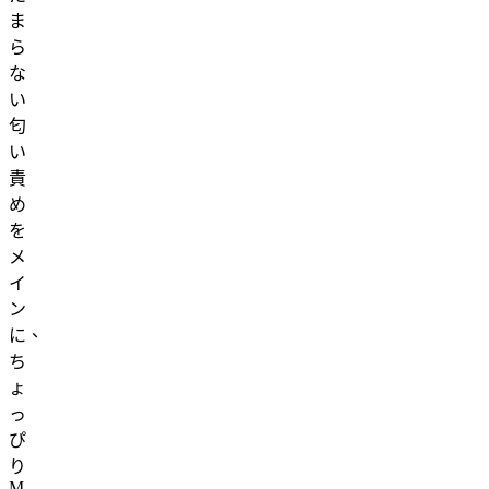
ま
ら
な
い
匂
い
責
め
を
メ
イ
ン
に、
ち
ょ
っ
ぴ
り
M