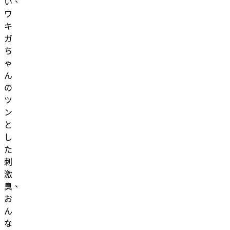
い、
ワ
キ
ガ
ち
ゃ
ん
の
ツ
ン
と
し
た
刺
激
臭、
お
ん
な