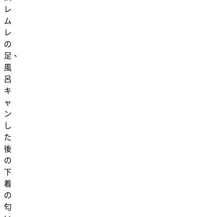
レ
ム
レ
の
足、
風
呂
キ
ャ
ン
し
た
後
の
下
着
の
匂