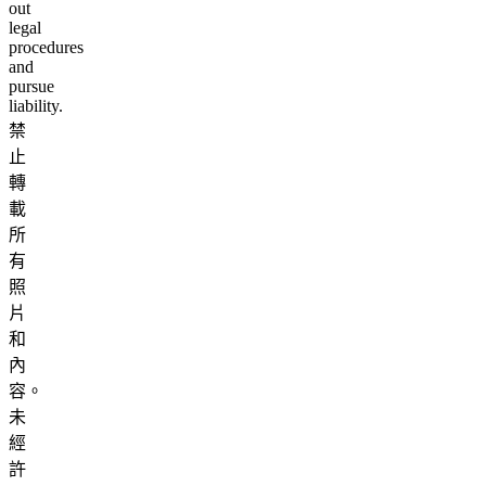
out
legal
procedures
and
pursue
liability.
禁
止
轉
載
所
有
照
片
和
內
容。
未
經
許