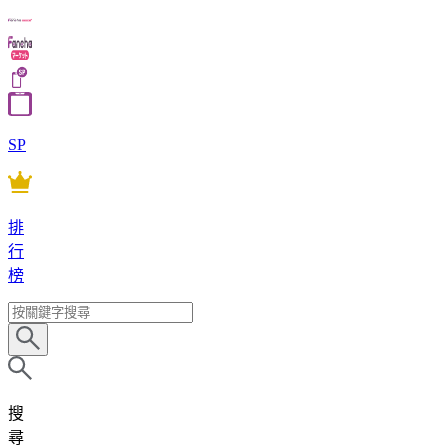
SP
排
行
榜
搜
尋