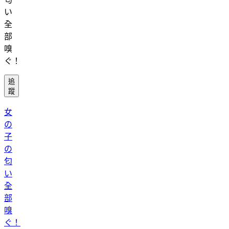
い
全
部
嗅
ぐ！
追
蹤
女
の
子
の
匂
い
全
部
嗅
ぐ！