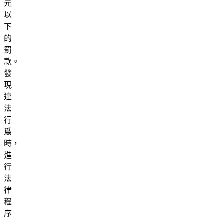
元
以
下
的
罰
款。
發
現
違
法
行
爲
時，
進
行
法
律
程
序