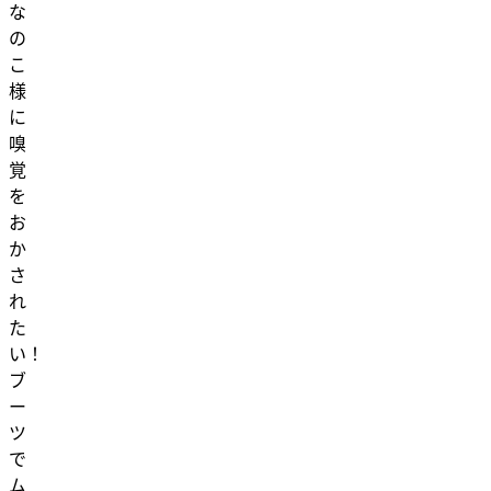
な
の
こ
様
に
嗅
覚
を
お
か
さ
れ
た
い！
ブ
ー
ツ
で
ム