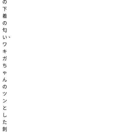
の
下
着
の
匂
い、
ワ
キ
ガ
ち
ゃ
ん
の
ツ
ン
と
し
た
刺