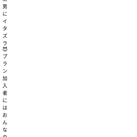
男
に
イ
タ
ズ
ラ
😈
プ
ラ
ン
加
入
者
に
は
お
ん
な