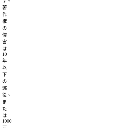
す。
著
作
権
の
侵
害
は
10
年
以
下
の
懲
役、
ま
た
は
1000
万