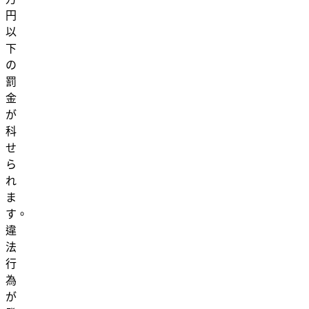
円
以
下
の
罰
金
が
科
せ
ら
れ
ま
す。
違
法
行
為
が