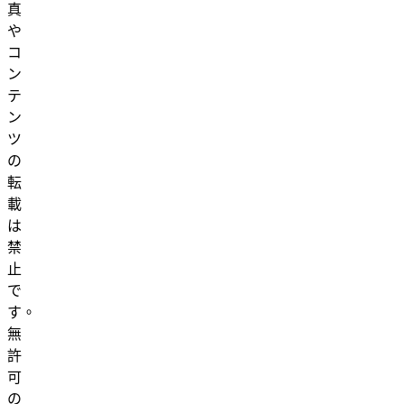
真
や
コ
ン
テ
ン
ツ
の
転
載
は
禁
止
で
す。
無
許
可
の