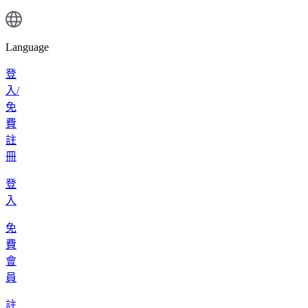
Language
登
入/
免
費
註
冊
登
入
免
費
會
員
註