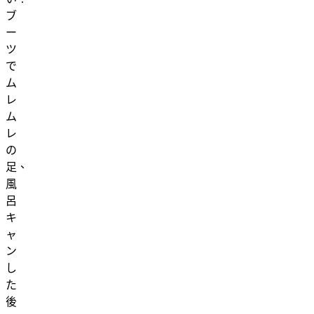
ブ
ー
ツ
で
ム
レ
ム
レ
の
足、
風
呂
キ
ャ
ン
し
た
後