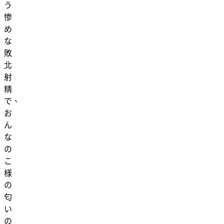
う
惨
め
な
敗
北
射
精
で、
お
ん
な
の
こ
様
の
匂
い
の