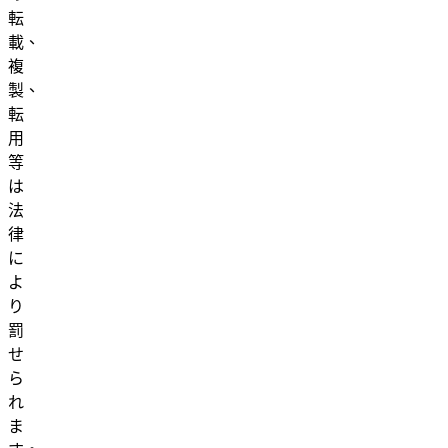
転
載、
複
製、
転
用
等
は
法
律
に
よ
り
罰
せ
ら
れ
ま