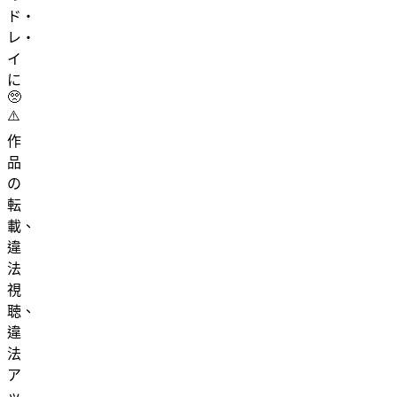
ド・
レ・
イ
に
🥺
⚠️
作
品
の
転
載、
違
法
視
聴、
違
法
ア
ッ