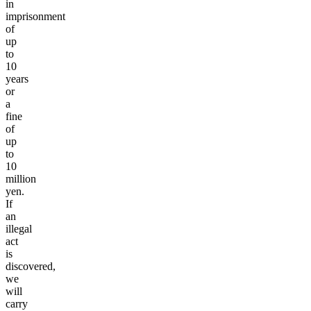
in
imprisonment
of
up
to
10
years
or
a
fine
of
up
to
10
million
yen.
If
an
illegal
act
is
discovered,
we
will
carry