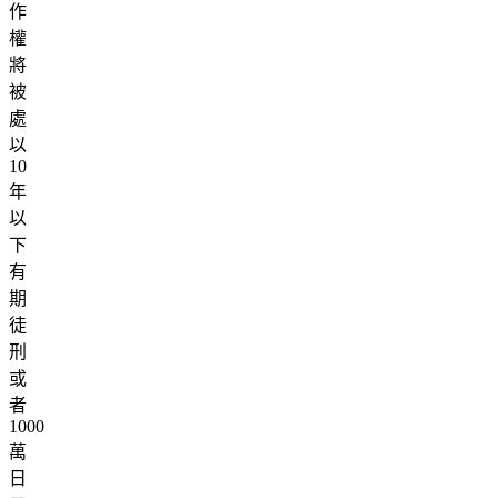
作
權
將
被
處
以
10
年
以
下
有
期
徒
刑
或
者
1000
萬
日