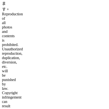
ま
す。
Reproduction
of
all
photos
and
contents
is
prohibited.
Unauthorized
reproduction,
duplication,
diversion,
etc.
will
be
punished
by
law.
Copyright
infringement
can
result