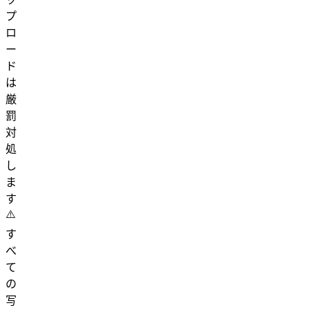
プ
ロ
ー
ド
は
厳
罰
対
処
し
ま
す
⚠️
す
べ
て
の
写