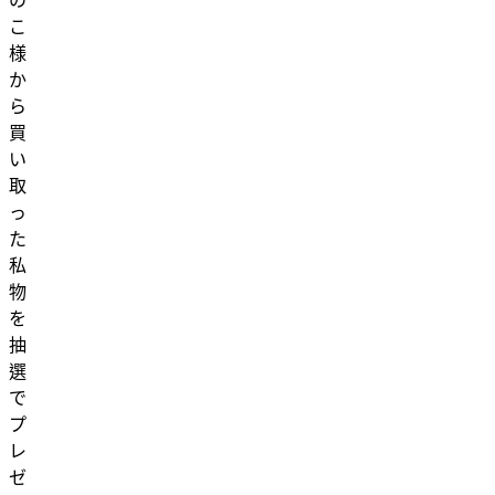
の
こ
様
か
ら
買
い
取
っ
た
私
物
を
抽
選
で
プ
レ
ゼ