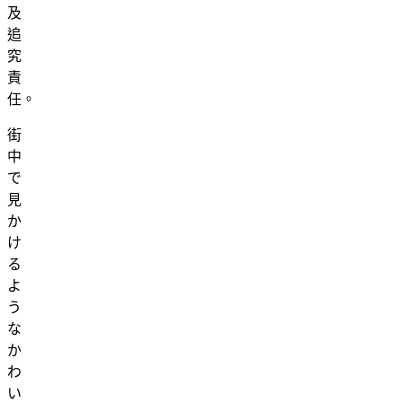
及
追
究
責
任。
街
中
で
見
か
け
る
よ
う
な
か
わ
い