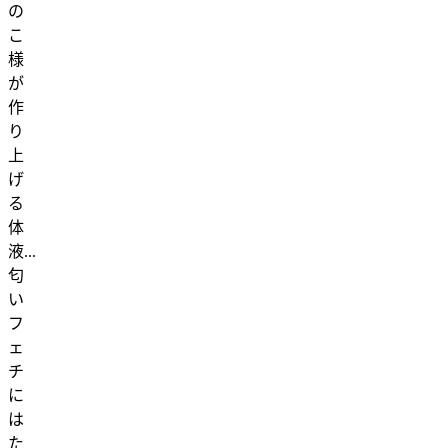
の
こ
様
が
作
り
上
げ
る
体
液...
匂
い
フ
ェ
チ
に
は
た