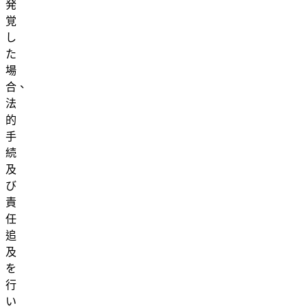
発
覚
し
た
場
合、
法
的
手
続
及
び
責
任
追
及
を
行
い