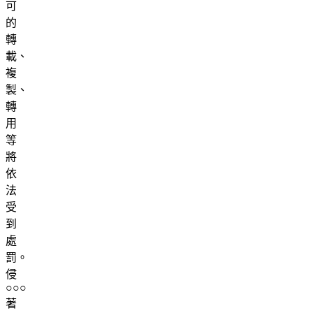
可
的
轉
載、
複
製、
轉
用
等
將
依
法
受
到
處
罰。
侵
○○○
著