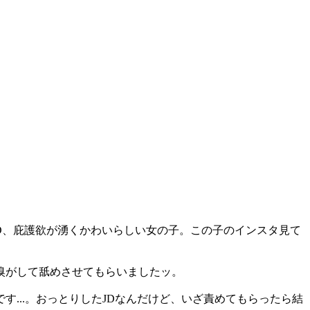
D、庇護欲が湧くかわいらしい女の子。この子のインスタ見て
嗅がして舐めさせてもらいましたッ。
...。おっとりしたJDなんだけど、いざ責めてもらったら結