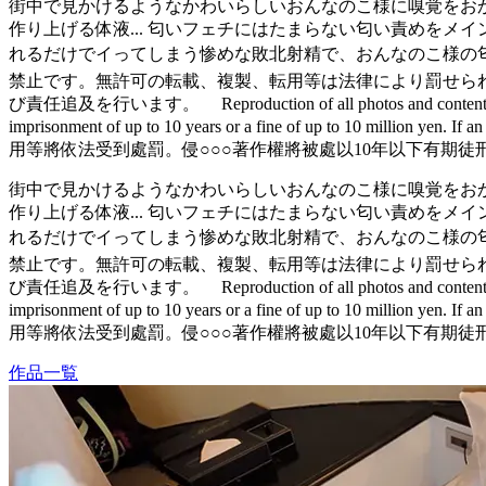
街中で見かけるようなかわいらしいおんなのこ様に嗅覚をお
作り上げる体液... 匂いフェチにはたまらない匂い責めをメ
れるだけでイってしまう惨めな敗北射精で、おんなのこ様の匂い
禁止です。無許可の転載、複製、転用等は法律により罰せられ
び責任追及を行います。 Reproduction of all photos and contents is prohibit
imprisonment of up to 10 years or a fine of up to 10 millio
用等將依法受到處罰。侵○○○著作權將被處以10年以下有期徒
街中で見かけるようなかわいらしいおんなのこ様に嗅覚をお
作り上げる体液... 匂いフェチにはたまらない匂い責めをメ
れるだけでイってしまう惨めな敗北射精で、おんなのこ様の匂い
禁止です。無許可の転載、複製、転用等は法律により罰せられ
び責任追及を行います。 Reproduction of all photos and contents is prohibit
imprisonment of up to 10 years or a fine of up to 10 millio
用等將依法受到處罰。侵○○○著作權將被處以10年以下有期徒
作品一覧