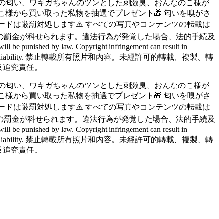
の匂い、ワキガちゃんのツンとした刺激臭、おんなのこ様が
のこ様から買い取った私物を抽選でプレゼント🎁 匂いを嗅がさ
ードは厳罰対処します⚠️ すべての写真やコンテンツの転載は
下の罰金が科せられます。違法行為が発覚した場合、法的手続及
be punished by law. Copyright infringement can result in
al procedures and pursue liability. 禁止轉載所有照片和內容。未經許可的轉載、複製、轉
及追究責任。
の匂い、ワキガちゃんのツンとした刺激臭、おんなのこ様が
のこ様から買い取った私物を抽選でプレゼント🎁 匂いを嗅がさ
ードは厳罰対処します⚠️ すべての写真やコンテンツの転載は
下の罰金が科せられます。違法行為が発覚した場合、法的手続及
be punished by law. Copyright infringement can result in
al procedures and pursue liability. 禁止轉載所有照片和內容。未經許可的轉載、複製、轉
及追究責任。