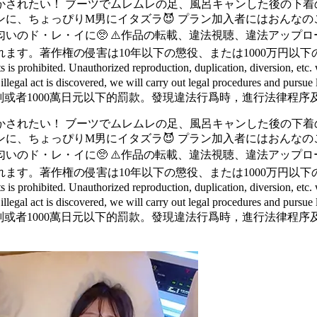
かされたい！ ブーツでムレムレの足、風呂キャンした後の下着
インに、ちょっぴりM男にイタズラ😈 プラン加入者にはおんな
のド・レ・イに🥺 ⚠️作品の転載、違法視聴、違法アップロ
ます。著作権の侵害は10年以下の懲役、または1000万円以
ed. Unauthorized reproduction, duplication, diversion, etc. will 
n yen. If an illegal act is discovered, we will carry out leg
刑或者1000萬日元以下的罰款。發現違法行爲時，進行法律程序
かされたい！ ブーツでムレムレの足、風呂キャンした後の下着
インに、ちょっぴりM男にイタズラ😈 プラン加入者にはおんな
のド・レ・イに🥺 ⚠️作品の転載、違法視聴、違法アップロ
ます。著作権の侵害は10年以下の懲役、または1000万円以
ed. Unauthorized reproduction, duplication, diversion, etc. will 
n yen. If an illegal act is discovered, we will carry out leg
刑或者1000萬日元以下的罰款。發現違法行爲時，進行法律程序