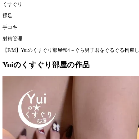
くすぐり
裸足
手コキ
射精管理
【F/M】Yuiのくすぐり部屋#04～ぐら男子君をぐるぐる拘
Yuiのくすぐり部屋の作品