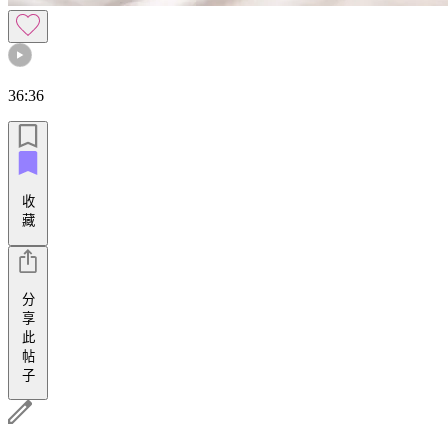
36:36
收
藏
分
享
此
帖
子