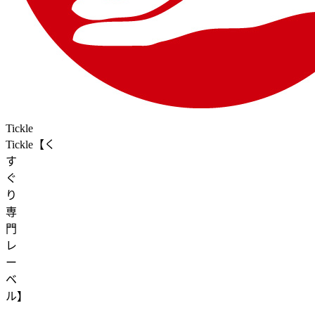
Tickle
Tickle【く
す
ぐ
り
専
門
レ
ー
ベ
ル】