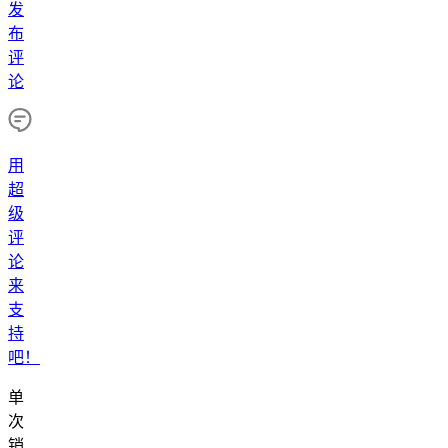
发
布
评
论
用
超
级
评
论
来
支
持
吧！
单
次
销