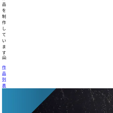
品
を
制
作
し
て
い
ま
す
🤗
作
品
列
表