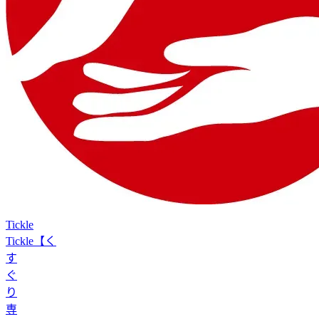
Tickle
Tickle【く
す
ぐ
り
専