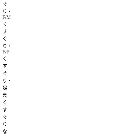
ぐ
り・
F/M
く
す
ぐ
り・
F/F
く
す
ぐ
り・
足
裏
く
す
ぐ
り
な