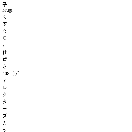
子
Mugi
く
す
ぐ
り
お
仕
置
き
#08（デ
ィ
レ
ク
タ
ー
ズ
カ
ッ