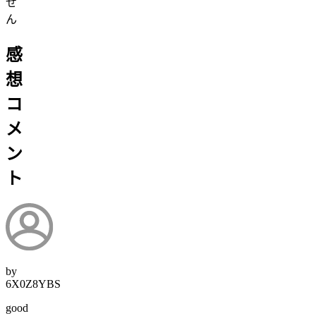
せ
ん
感
想
コ
メ
ン
ト
by
6X0Z8YBS
good