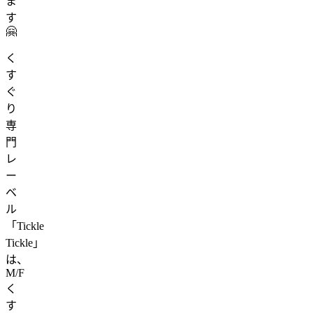
ま
す
🤗
く
す
ぐ
り
専
門
レ
ー
ベ
ル
「Tickle
Tickle」
は、
M/F
く
す