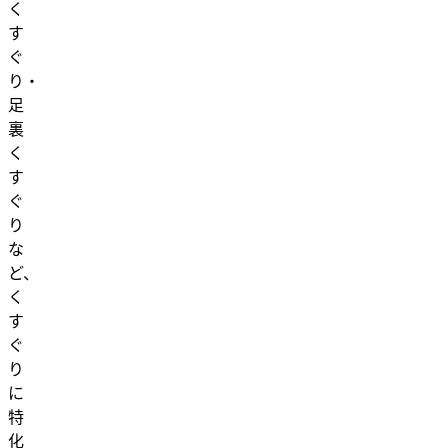
く
す
ぐ
り・
足
裏
く
す
ぐ
り
な
ど、
く
す
ぐ
り
に
特
化