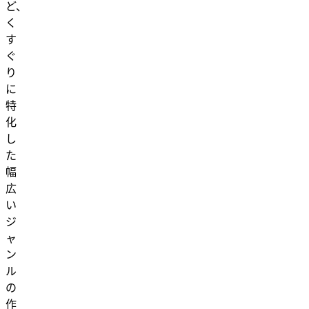
ど、
く
す
ぐ
り
に
特
化
し
た
幅
広
い
ジ
ャ
ン
ル
の
作