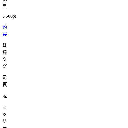
售
5,500pt
购
买
登
録
タ
グ
足
裏
足
マ
ッ
サ
ー