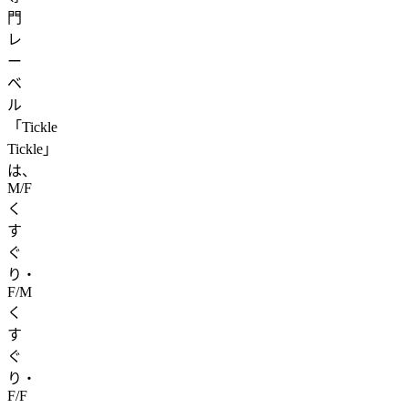
門
レ
ー
ベ
ル
「Tickle
Tickle」
は、
M/F
く
す
ぐ
り・
F/M
く
す
ぐ
り・
F/F