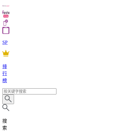
SP
排
行
榜
搜
索