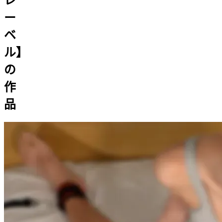
レ
ー
ベ
ル】
の
作
品