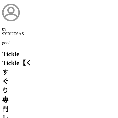
by
9YRUESAS
good
Tickle
Tickle【く
す
ぐ
り
専
門