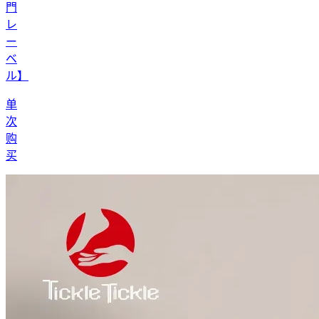
門
レ
ー
ベ
ル】
单
次
购
买