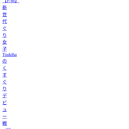
【F/M】
新
世
代
ぐ
り
女
子
Tsukiha
の
く
す
ぐ
り
デ
ビ
ュ
ー
戦