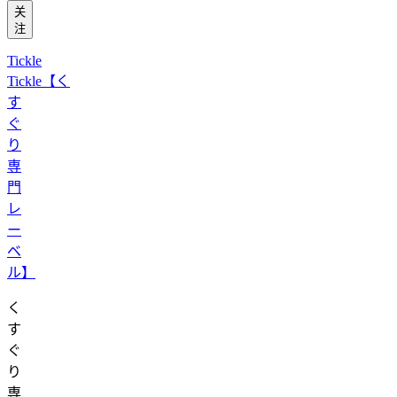
关
注
Tickle
Tickle【く
す
ぐ
り
専
門
レ
ー
ベ
ル】
く
す
ぐ
り
専