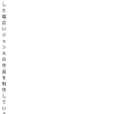
し
た
幅
広
い
ジ
ャ
ン
ル
の
作
品
を
制
作
し
て
い