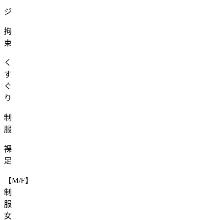
ジ
拘
束
く
す
ぐ
り
制
服
裸
足
【M/F】
制
服
女