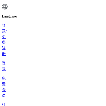
Language
登
录/
免
费
注
册
登
录
免
费
会
员
注