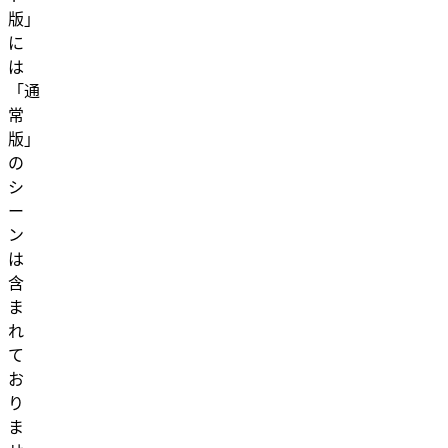
版」
に
は
「通
常
版」
の
シ
ー
ン
は
含
ま
れ
て
お
り
ま