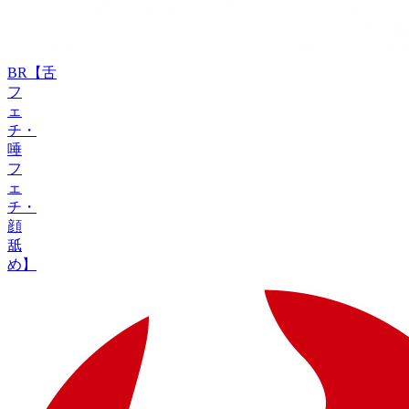
BR【舌
フ
ェ
チ・
唾
フ
ェ
チ・
顔
舐
め】