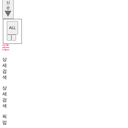
신
순
ALL
상
세
검
색
상
세
검
색
픽
업