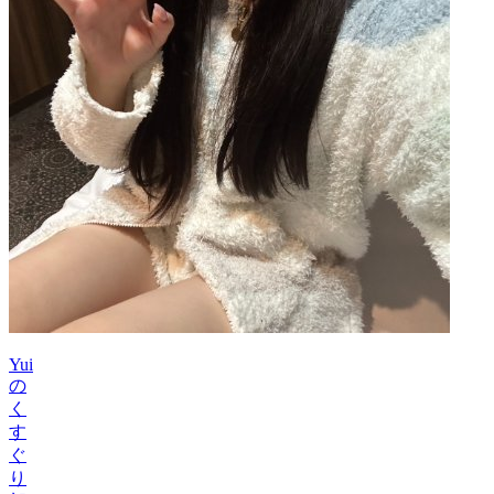
Yui
の
く
す
ぐ
り