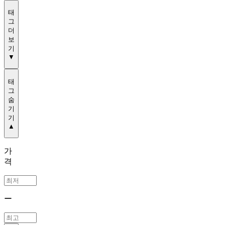
태
그
더
보
기
▼
태
그
숨
기
기
▲
가
격
ー