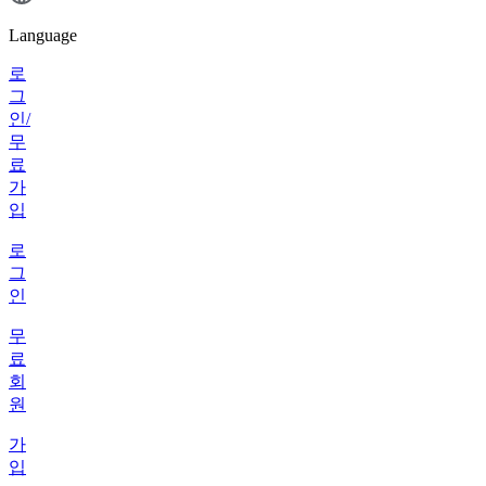
Language
로
그
인/
무
료
가
입
로
그
인
무
료
회
원
가
입