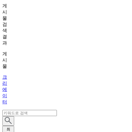
게
시
물
검
색
결
과
게
시
물
크
리
에
이
터
최