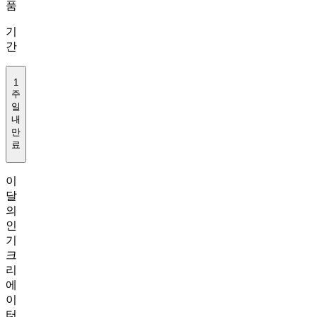
품
기
간
1
주
일
내
만
료
이
달
의
인
기
크
리
에
이
터