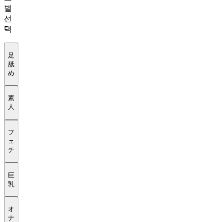
별
선
택
足
舐
め
素
人
フ
ェ
チ
巨
乳
オ
ナ