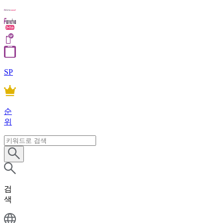
SP
순
위
검
색