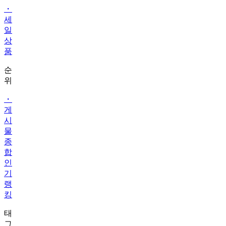
・
세
일
상
품
순
위
・
게
시
물
종
합
인
기
랭
킹
태
그