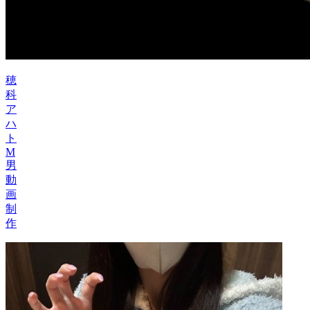
穂
科
ア
ハ
ト
M
男
動
画
制
作