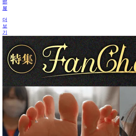
部
屋
더
보
기