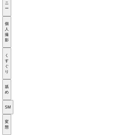
ニ
ー
個
人
撮
影
く
す
ぐ
り
舐
め
SM
変
態