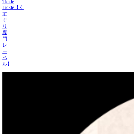
Tickle
Tickle【く
す
ぐ
り
専
門
レ
ー
ベ
ル】