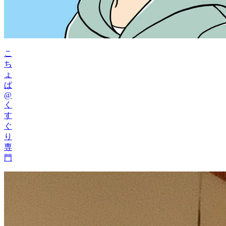
こ
ち
ょ
ぱ
@
く
す
ぐ
り
専
門