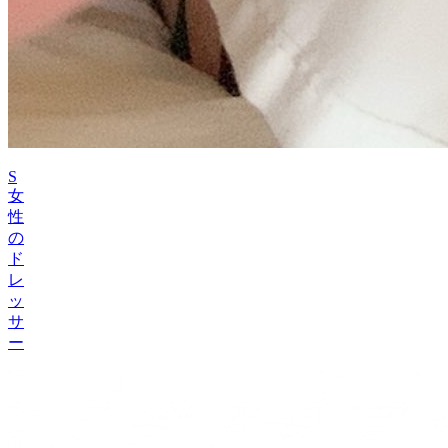
S
女
性
の
ド
レ
ッ
サ
ー