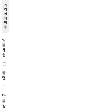
가
격
필
터
적
용
상
품
유
형
플
랜
단
품
상