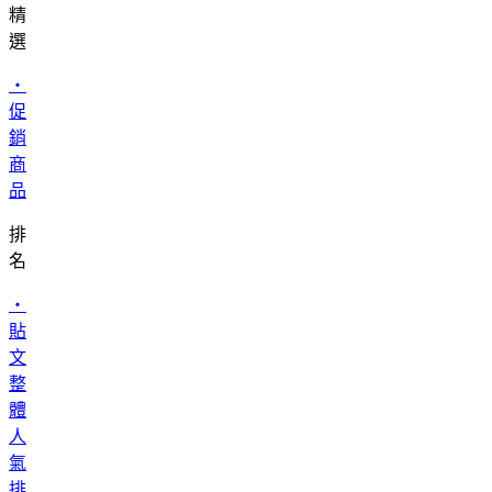
精
選
・
促
銷
商
品
排
名
・
貼
文
整
體
人
氣
排