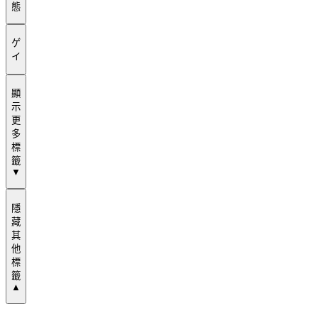
態
ゲ
イ
顯
示
更
多
標
籤
▼
隱
藏
其
他
標
籤
▲