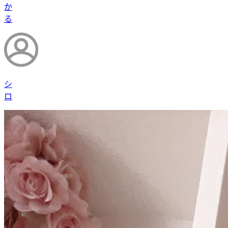
か
る
シ
ロ