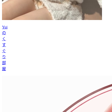
Yui
の
く
す
ぐ
り
部
屋