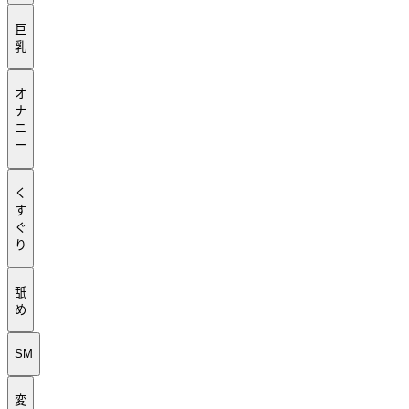
巨
乳
オ
ナ
ニ
ー
く
す
ぐ
り
舐
め
SM
変