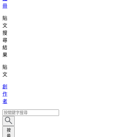
冊
貼
文
搜
尋
結
果
貼
文
創
作
者
按
最