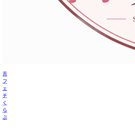
舌
フ
ェ
チ
く
ら
ぶ