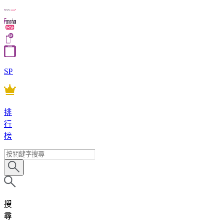
SP
排
行
榜
搜
尋