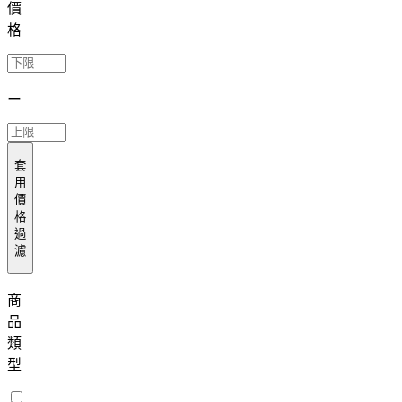
價
格
ー
套
用
價
格
過
濾
商
品
類
型