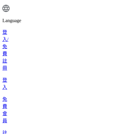
Language
登
入/
免
費
註
冊
登
入
免
費
會
員
註