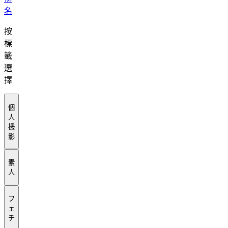
名
按
標
籤
選
擇
個
人
撮
影
素
人
フ
ェ
チ