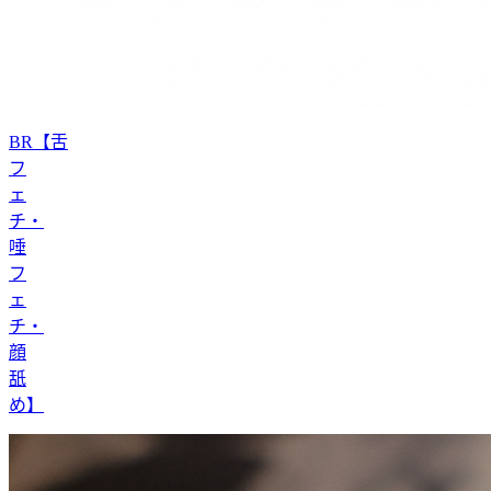
BR【舌
フ
ェ
チ・
唾
フ
ェ
チ・
顔
舐
め】