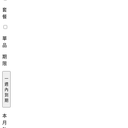
套
餐
單
品
期
限
一
週
內
到
期
本
月