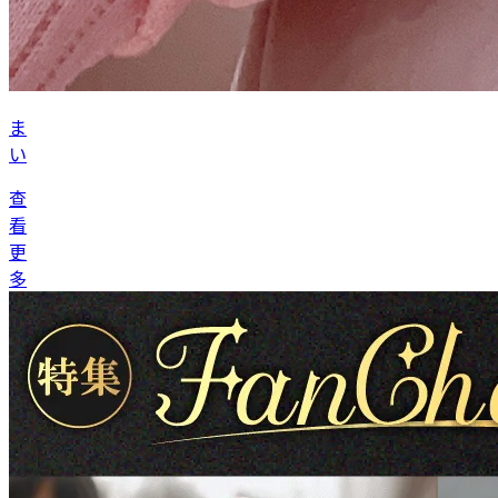
ま
い
查
看
更
多