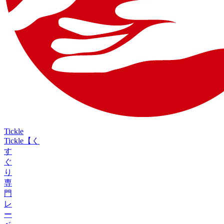
Tickle
Tickle【く
す
ぐ
り
専
門
レ
ー