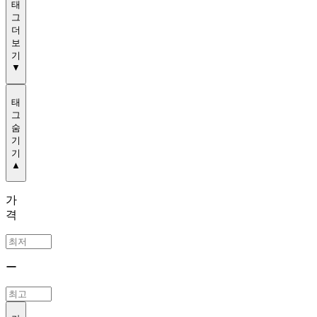
태
그
더
보
기
▼
태
그
숨
기
기
▲
가
격
ー