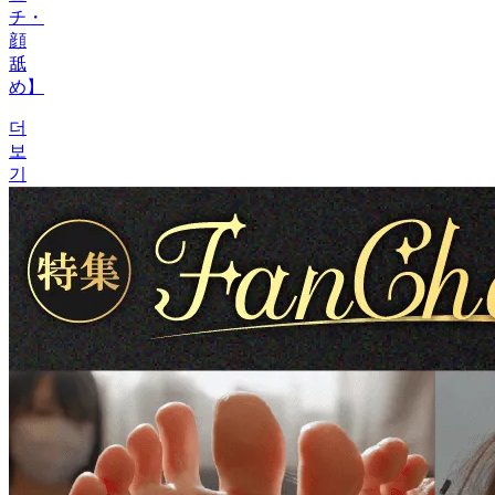
チ・
顔
舐
め】
더
보
기