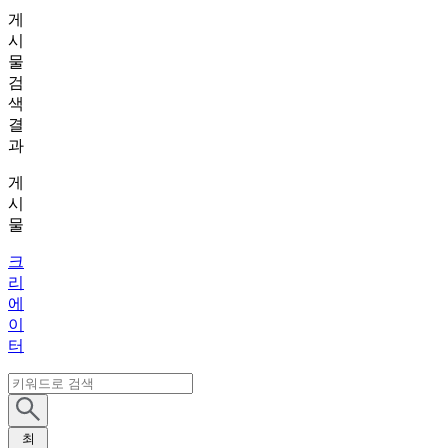
게
시
물
검
색
결
과
게
시
물
크
리
에
이
터
최