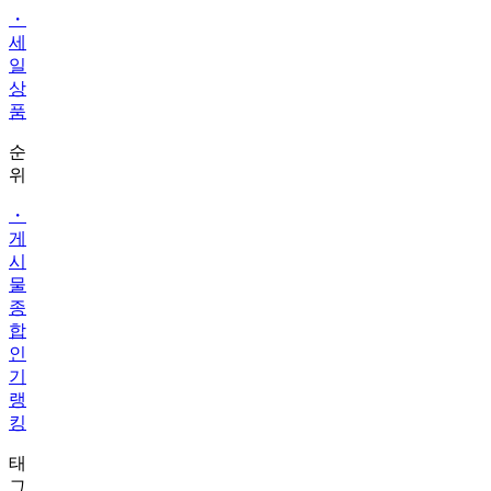
・
세
일
상
품
순
위
・
게
시
물
종
합
인
기
랭
킹
태
그