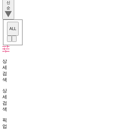
신
순
ALL
상
세
검
색
상
세
검
색
픽
업