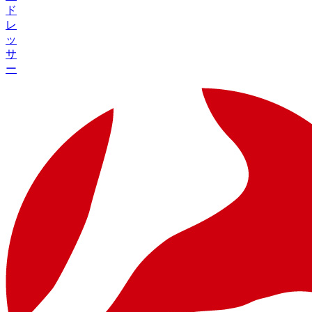
ド
レ
ッ
サ
ー