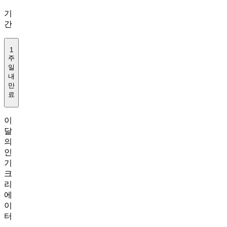
기
간
1
주
일
내
만
료
이
달
의
인
기
크
리
에
이
터