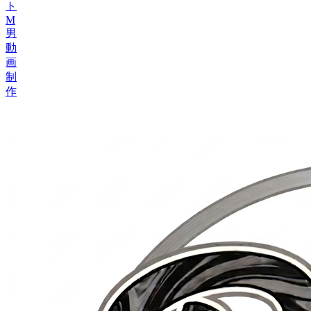
ト
M
男
動
画
制
作