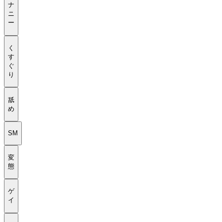
ナ
ニ
ー
く
す
ぐ
り
舐
め
SM
変
態
ゲ
イ