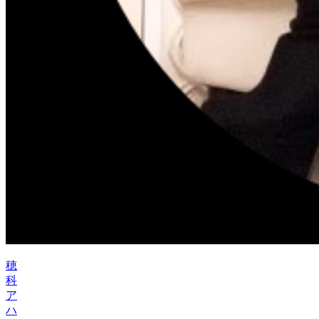
穂
科
ア
ハ