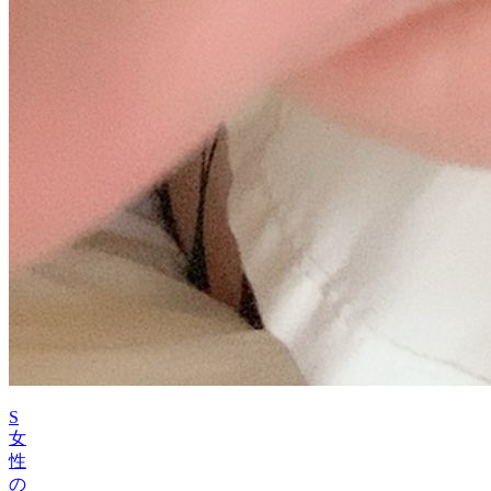
S
女
性
の