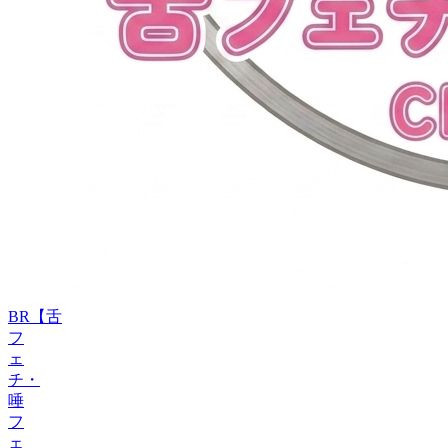
BR【舌
フ
ェ
チ・
唾
フ
ェ