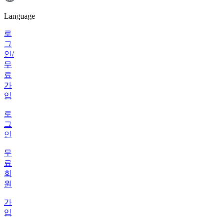
Language
로
그
인/
무
료
가
입
로
그
인
무
료
회
원
가
입