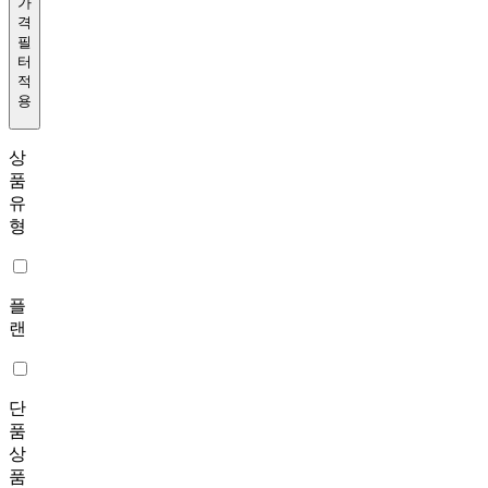
가
격
필
터
적
용
상
품
유
형
플
랜
단
품
상
품