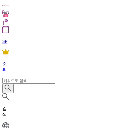
SP
순
위
검
색