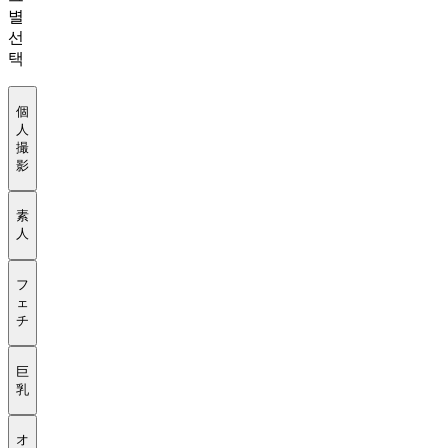
별
선
택
個
人
撮
影
素
人
フ
ェ
チ
巨
乳
オ