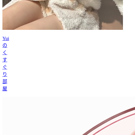
Yui
の
く
す
ぐ
り
部
屋