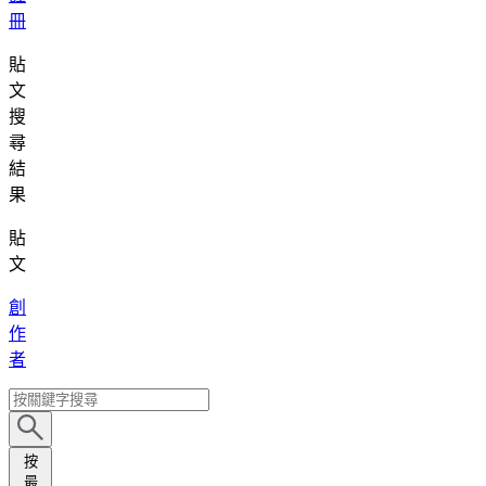
冊
貼
文
搜
尋
結
果
貼
文
創
作
者
按
最