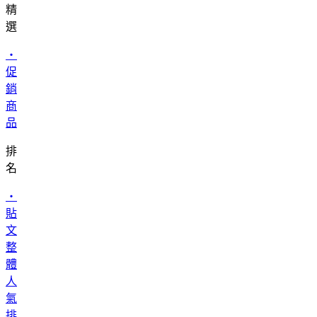
精
選
・
促
銷
商
品
排
名
・
貼
文
整
體
人
氣
排