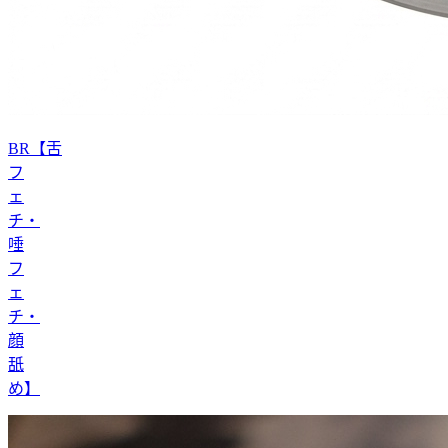
BR【舌
フ
ェ
チ・
唾
フ
ェ
チ・
顔
舐
め】