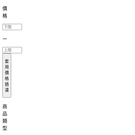
價
格
ー
套
用
價
格
過
濾
商
品
類
型