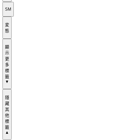
SM
変
態
顯
示
更
多
標
籤
▼
隱
藏
其
他
標
籤
▲