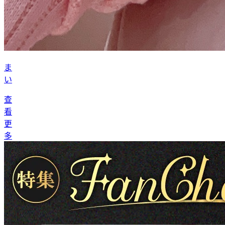
ま
い
查
看
更
多