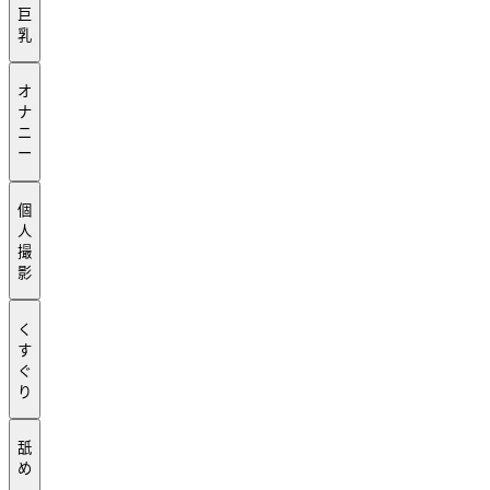
巨
乳
オ
ナ
ニ
ー
個
人
撮
影
く
す
ぐ
り
舐
め