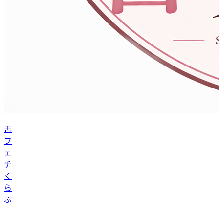
舌
フ
ェ
チ
く
ら
ぶ