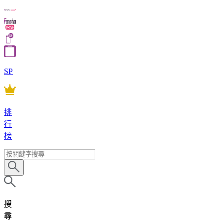
SP
排
行
榜
搜
尋