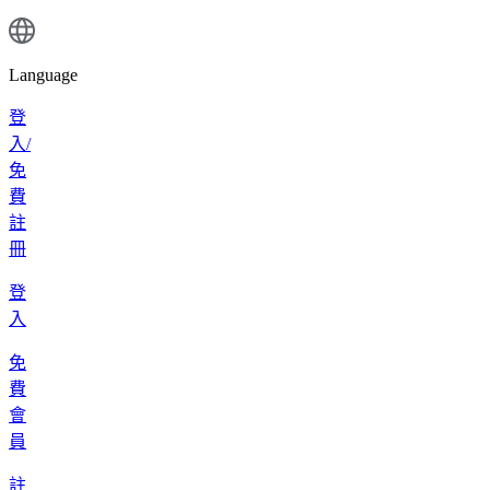
Language
登
入/
免
費
註
冊
登
入
免
費
會
員
註