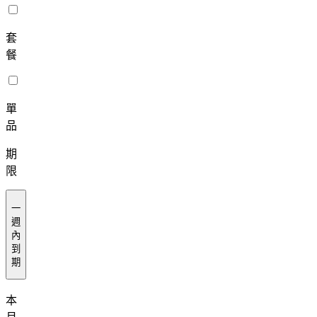
套
餐
單
品
期
限
一
週
內
到
期
本