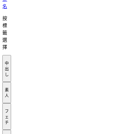
名
按
標
籤
選
擇
中
出
し
素
人
フ
ェ
チ