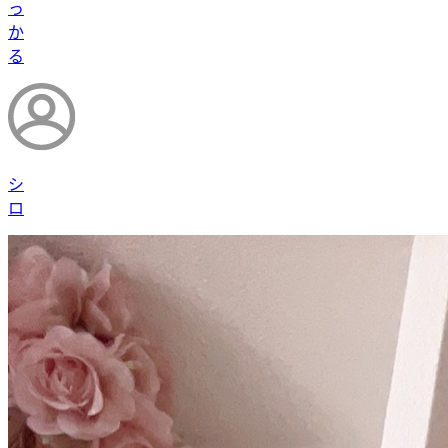
っ
か
る
シ
ロ