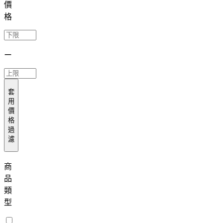
價
格
ー
套
用
價
格
過
濾
商
品
類
型