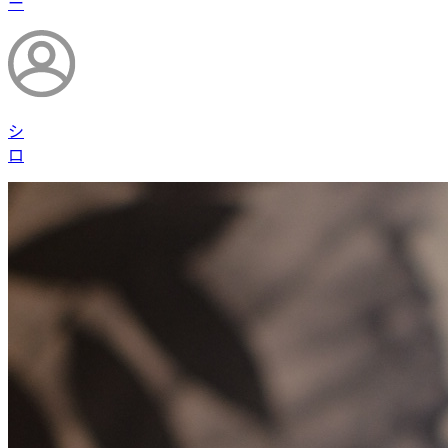
ー
シ
ロ