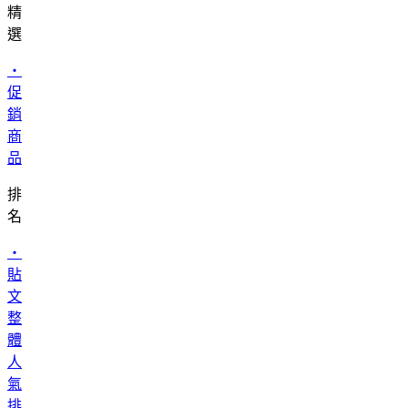
精
選
・
促
銷
商
品
排
名
・
貼
文
整
體
人
氣
排