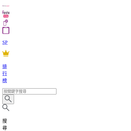
SP
排
行
榜
搜
尋