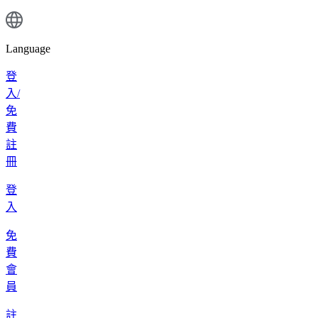
Language
登
入/
免
費
註
冊
登
入
免
費
會
員
註