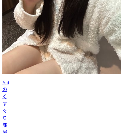
Yui
の
く
す
ぐ
り
部
屋