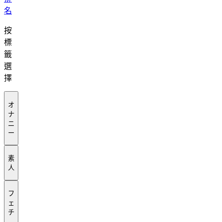
名
按
標
籤
選
擇
オ
ナ
ニ
ー
素
人
フ
ェ
チ