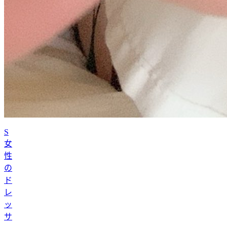
S
女
性
の
ド
レ
ッ
サ