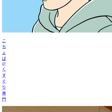
こ
ち
ょ
ぱ
@
く
す
ぐ
り
専
門