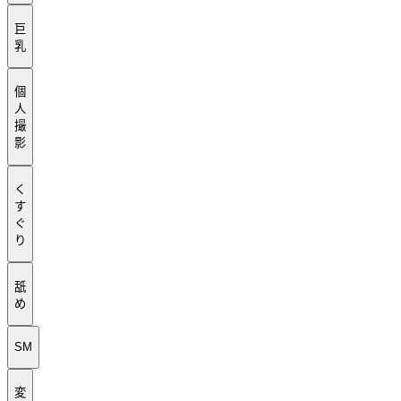
巨
乳
個
人
撮
影
く
す
ぐ
り
舐
め
SM
変