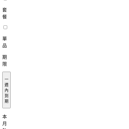
套
餐
單
品
期
限
一
週
內
到
期
本
月