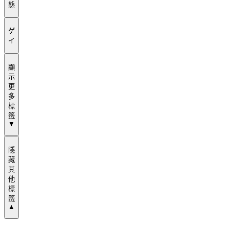
態
ゲ
イ
顯
示
更
多
標
籤
▼
隱
藏
其
他
標
籤
▲