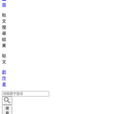
冊
貼
文
搜
尋
結
果
貼
文
創
作
者
按
最