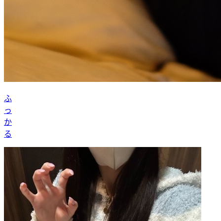
ふ
っ
か
る