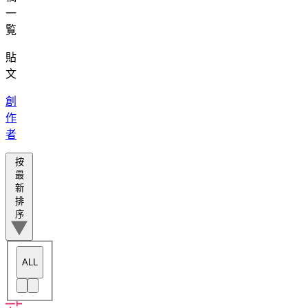
一
覧
貼
文
創
作
者
按
最
新
排
序
ALL