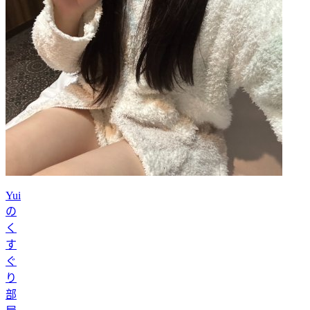
Yui
の
く
す
ぐ
り
部