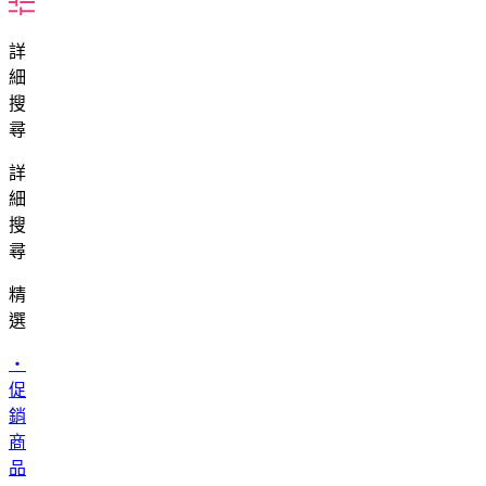
詳
細
搜
尋
詳
細
搜
尋
精
選
・
促
銷
商
品