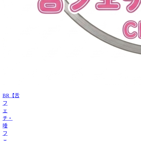
BR【舌
フ
ェ
チ・
唾
フ
ェ