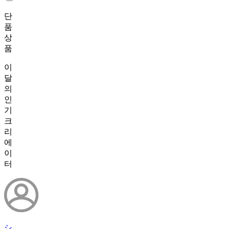
단
품
상
품
이
달
의
인
기
크
리
에
이
터
シ