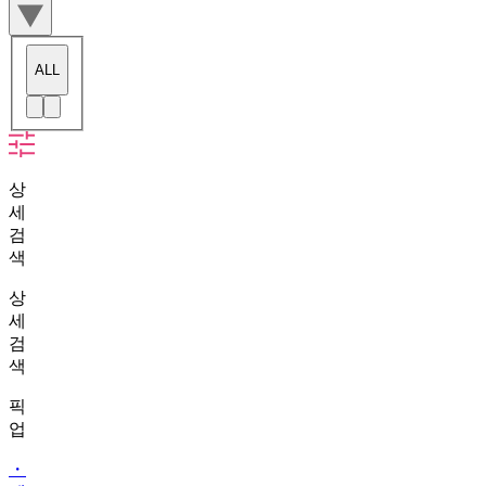
ALL
상
세
검
색
상
세
검
색
픽
업
・