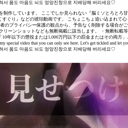
럽혀서 몸도 마음도 뇌도 엉망진창으로 지배당해 버리세요♡
を掲げ、動画を制作しています。 ここでしか見られない『脳ミソと
くすぐり』などの琥珀動画です。 こちょこちょ追い込まれて心
演者のプライバシー保護の観点から、予告なく削除する場合がご
クリーンショットなども無断掲載に該当します。 ・無断転載
0年以下の懲役または1,000万円以下の罰金またはその両方
ecial video that you can only see here. Let's get tickled and let your mi
럽혀서 몸도 마음도 뇌도 엉망진창으로 지배당해 버리세요♡