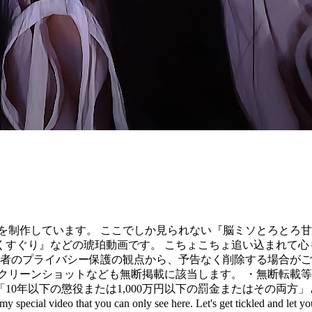
を掲げ、動画を制作しています。 ここでしか見られない『脳ミソと
くすぐり』などの琥珀動画です。 こちょこちょ追い込まれて心
演者のプライバシー保護の観点から、予告なく削除する場合がご
クリーンショットなども無断掲載に該当します。 ・無断転載
0年以下の懲役または1,000万円以下の罰金またはその両方
ecial video that you can only see here. Let's get tickled and let your mi