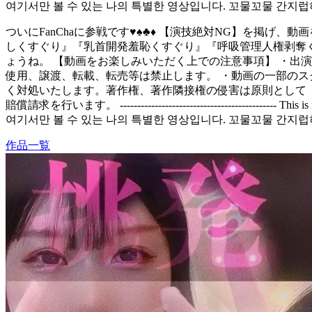
여기서만 볼 수 있는 나의 특별한 영상입니다. 꼬물꼬물 간지
ついにFanChaに参戦です♥︎♠︎♣︎♦︎ 【演技絶対NG】
しくすぐり』『乳首開発羞恥くすぐり』『呼吸管理人権剥奪
ょうね。 【動画をお楽しみいただく上での注意事項】 ・出
使用、譲渡、転載、転売等は禁止します。 ・動画の一部のス
く対処いたします。著作権、著作隣接権の侵害は原則として「1
賠償請求を行います。 --------------------------------------------- This is my sp
여기서만 볼 수 있는 나의 특별한 영상입니다. 꼬물꼬물 간지
作品一覧