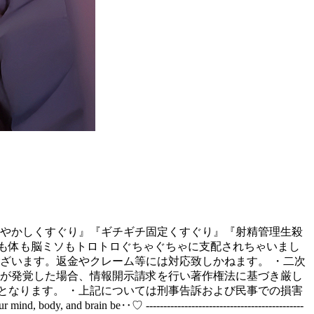
ろとろ甘やかしくすぐり』『ギチギチ固定くすぐり』『射精管理生殺
も体も脳ミソもトロトロぐちゃぐちゃに支配されちゃいまし
ざいます。返金やクレーム等には対応致しかねます。 ・二次
等が発覚した場合、情報開示請求を行い著作権法に基づき厳し
」となります。 ・上記については刑事告訴および民事での損害
nd, body, and brain be‥♡ ---------------------------------------------