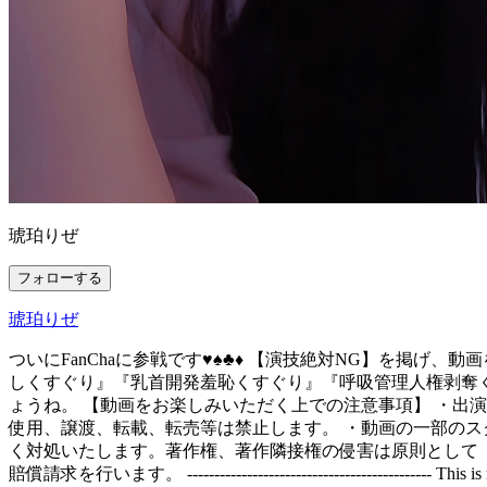
琥珀りぜ
フォローする
琥珀りぜ
ついにFanChaに参戦です♥︎♠︎♣︎♦︎ 【演技絶対NG】
しくすぐり』『乳首開発羞恥くすぐり』『呼吸管理人権剥奪
ょうね。 【動画をお楽しみいただく上での注意事項】 ・出
使用、譲渡、転載、転売等は禁止します。 ・動画の一部のス
く対処いたします。著作権、著作隣接権の侵害は原則として「1
賠償請求を行います。 --------------------------------------------- This is my sp