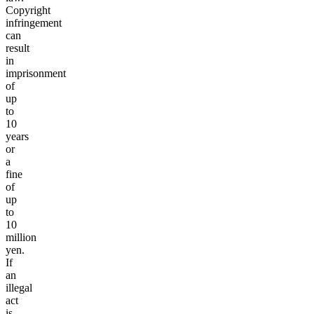
Copyright
infringement
can
result
in
imprisonment
of
up
to
10
years
or
a
fine
of
up
to
10
million
yen.
If
an
illegal
act
is