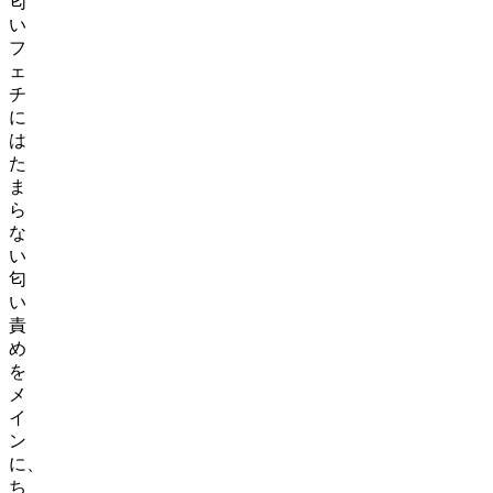
匂
い
フ
ェ
チ
に
は
た
ま
ら
な
い
匂
い
責
め
を
メ
イ
ン
に、
ち